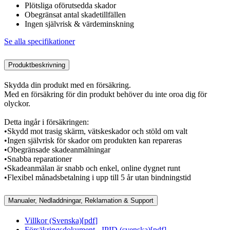
Plötsliga oförutsedda skador
Obegränsat antal skadetillfällen
Ingen självrisk & värdeminskning
Se alla specifikationer
Produktbeskrivning
Skydda din produkt med en försäkring.
Med en försäkring för din produkt behöver du inte oroa dig för
olyckor.
Detta ingår i försäkringen:
•Skydd mot trasig skärm, vätskeskador och stöld om valt
•Ingen självrisk för skador om produkten kan repareras
•Obegränsade skadeanmälningar
•Snabba reparationer
•Skadeanmälan är snabb och enkel, online dygnet runt
•Flexibel månadsbetalning i upp till 5 år utan bindningstid
Manualer, Nedladdningar, Reklamation & Support
Villkor (Svenska)
[
pdf
]
Försäkringsdokument - IPID (svenska)
[
pdf
]