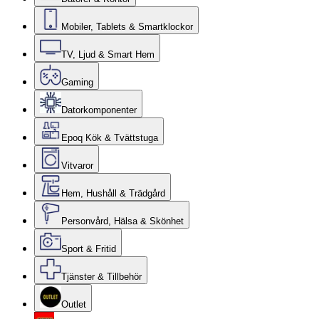
Mobiler, Tablets & Smartklockor
TV, Ljud & Smart Hem
Gaming
Datorkomponenter
Epoq Kök & Tvättstuga
Vitvaror
Hem, Hushåll & Trädgård
Personvård, Hälsa & Skönhet
Sport & Fritid
Tjänster & Tillbehör
Outlet