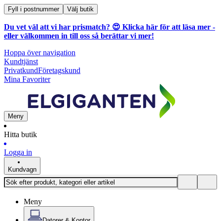
Fyll i postnummer
Välj butik
Du vet väl att vi har prismatch? 😍
Klicka här för att läsa mer
-
eller välkommen in till oss så berättar vi mer!
Hoppa över navigation
Kundtjänst
Privatkund
Företagskund
Mina Favoriter
Meny
Hitta butik
Logga in
Kundvagn
Meny
Datorer & Kontor