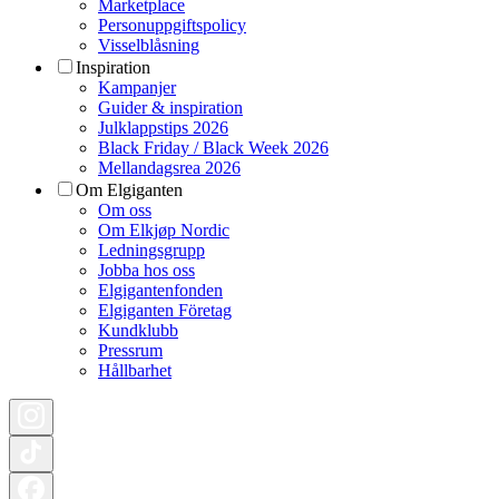
Marketplace
Personuppgiftspolicy
Visselblåsning
Inspiration
Kampanjer
Guider & inspiration
Julklappstips 2026
Black Friday / Black Week 2026
Mellandagsrea 2026
Om Elgiganten
Om oss
Om Elkjøp Nordic
Ledningsgrupp
Jobba hos oss
Elgigantenfonden
Elgiganten Företag
Kundklubb
Pressrum
Hållbarhet