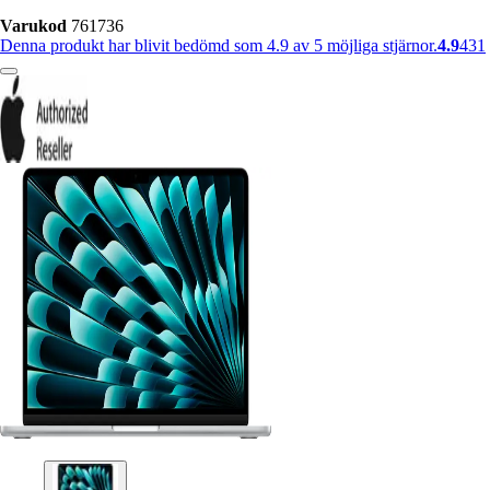
Varukod
761736
Denna produkt har blivit bedömd som 4.9 av 5 möjliga stjärnor.
4.9
431