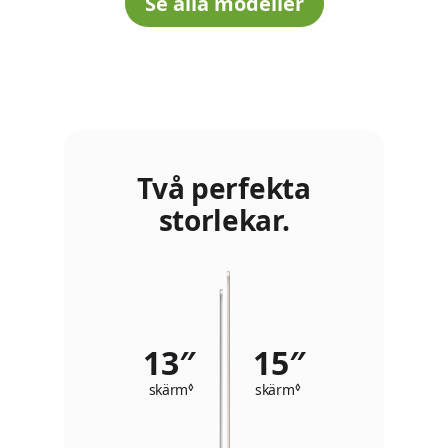
Se alla modeller
Två perfekta
storlekar.
13″
15″
skärm
◊
Se de särskilda villkoren
skärm
◊
Se de särskilda villkor