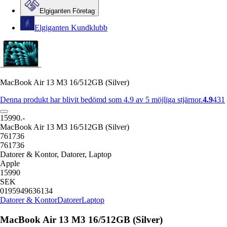
Elgiganten Företag
Elgiganten Kundklubb
MacBook Air 13 M3 16/512GB (Silver)
Denna produkt har blivit bedömd som 4.9 av 5 möjliga stjärnor.
4.9
431
15990.-
MacBook Air 13 M3 16/512GB (Silver)
761736
761736
Datorer & Kontor, Datorer, Laptop
Apple
15990
SEK
0195949636134
Datorer & Kontor
Datorer
Laptop
MacBook Air 13 M3 16/512GB (Silver)