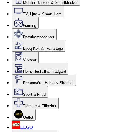
Mobiler, Tablets & Smartklockor
TV, Ljud & Smart Hem
Gaming
Datorkomponenter
Epoq Kök & Tvättstuga
Vitvaror
Hem, Hushåll & Trädgård
Personvård, Hälsa & Skönhet
Sport & Fritid
Tjänster & Tillbehör
Outlet
LEGO