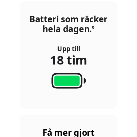
Batteri som räcker
hela dagen.
Se de särs
◊
Upp till
18 tim
Få mer gjort