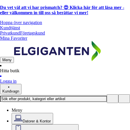
Du vet väl att vi har prismatch? 😍
Klicka här för att läsa mer
-
eller välkommen in till oss så berättar vi mer!
Hoppa över navigation
Kundtjänst
Privatkund
Företagskund
Mina Favoriter
Meny
Hitta butik
Logga in
Kundvagn
Meny
Datorer & Kontor