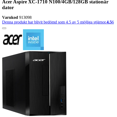
Acer Aspire XC-1710 N100/4GB/128GB stationär
dator
Varukod
913098
Denna produkt har blivit bedömd som 4.5 av 5 möjliga stjärnor.
4.5
6