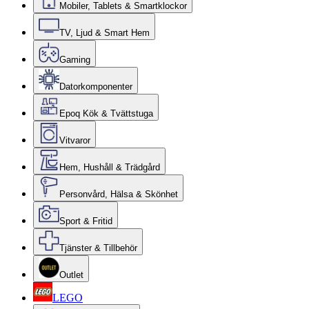
Mobiler, Tablets & Smartklockor
TV, Ljud & Smart Hem
Gaming
Datorkomponenter
Epoq Kök & Tvättstuga
Vitvaror
Hem, Hushåll & Trädgård
Personvård, Hälsa & Skönhet
Sport & Fritid
Tjänster & Tillbehör
Outlet
LEGO