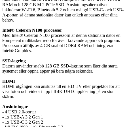
RAM och 128 GB M.2 PCIe SSD. Anslutningsalternativen
inkluderar Wi-Fi 6, Bluetooth 5.2 och en mängd USB-C- och USB-
A-portar, så denna stationära dator kan enkelt anpassas efter dina
behov.
Intel® Celeron N100-processor
Med Intel® Celeron N100-processorn är denna stationära dator en
kompetent multitasker redo för även krävande appar och program.
Processorn åtföljs av 4 GB snabbt DDR4 RAM och integrerad
Intel® Graphics.
SSD-lagring
Datorn använder snabb 128 GB SSD-lagring som låter dig starta
systemet eller öppna appar på bara några sekunder.
HDMI
HDMI-utgången kan anslutas till en HD-TV eller projektor för att
visa foton och videor i upp till 4K UHD-upplösning på en stor
skärm.
Anslutningar
- 4 USB 2.0-portar
- 1x USB-A 3.2 Gen 1
- 1x USB-C 3.2 Gen 2