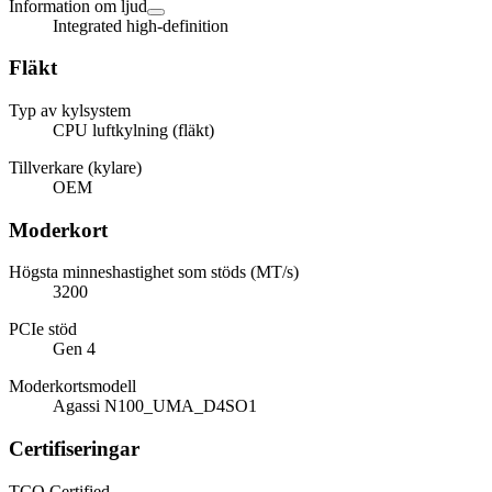
Information om ljud
Integrated high-definition
Fläkt
Typ av kylsystem
CPU luftkylning (fläkt)
Tillverkare (kylare)
OEM
Moderkort
Högsta minneshastighet som stöds (MT/s)
3200
PCIe stöd
Gen 4
Moderkortsmodell
Agassi N100_UMA_D4SO1
Certifiseringar
TCO Certified