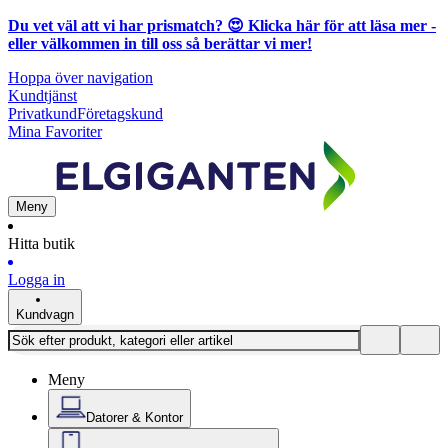
Du vet väl att vi har prismatch? 😍
Klicka här för att läsa mer
-
eller välkommen in till oss så berättar vi mer!
Hoppa över navigation
Kundtjänst
Privatkund
Företagskund
Mina Favoriter
Meny
Hitta butik
Logga in
Kundvagn
Meny
Datorer & Kontor