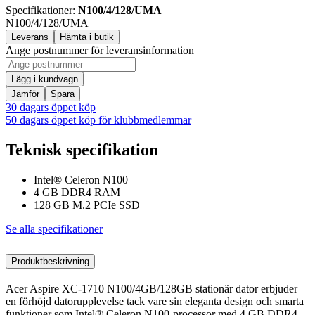
Specifikationer
:
N100/4/128/UMA
N100/4/128/UMA
Leverans
Hämta i butik
Ange postnummer för leveransinformation
Lägg i kundvagn
Jämför
Spara
30 dagars öppet köp
50 dagars öppet köp för klubbmedlemmar
Teknisk specifikation
Intel® Celeron N100
4 GB DDR4 RAM
128 GB M.2 PCIe SSD
Se alla specifikationer
Produktbeskrivning
Acer Aspire XC-1710 N100/4GB/128GB stationär dator erbjuder
en förhöjd datorupplevelse tack vare sin eleganta design och smarta
funktioner som Intel® Celeron N100-processor med 4 GB DDR4