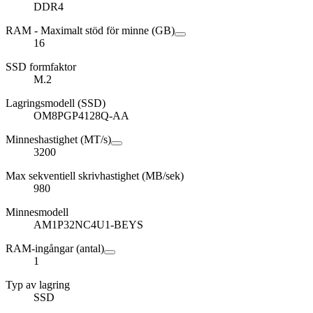
DDR4
RAM - Maximalt stöd för minne (GB)
16
SSD formfaktor
M.2
Lagringsmodell (SSD)
OM8PGP4128Q-AA
Minneshastighet (MT/s)
3200
Max sekventiell skrivhastighet (MB/sek)
980
Minnesmodell
AM1P32NC4U1-BEYS
RAM-ingångar (antal)
1
Typ av lagring
SSD