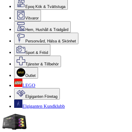
Epoq Kök & Tvättstuga
Vitvaror
Hem, Hushåll & Trädgård
Personvård, Hälsa & Skönhet
Sport & Fritid
Tjänster & Tillbehör
Outlet
LEGO
Elgiganten Företag
Elgiganten Kundklubb