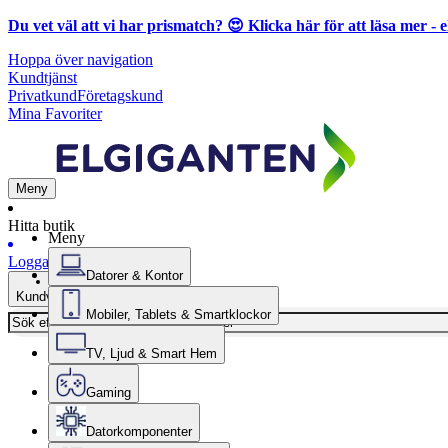
Du vet väl att vi har prismatch? 😍
Klicka här för att läsa mer
- e
Hoppa över navigation
Kundtjänst
Privatkund
Företagskund
Mina Favoriter
Meny
Hitta butik
Meny
Logga in
Datorer & Kontor
Kundvagn
Mobiler, Tablets & Smartklockor
TV, Ljud & Smart Hem
Gaming
Datorkomponenter