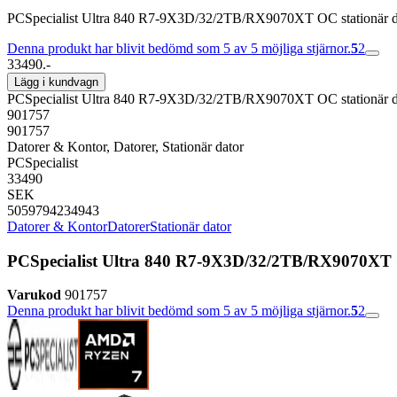
PCSpecialist Ultra 840 R7-9X3D/32/2TB/RX9070XT OC stationär d
Denna produkt har blivit bedömd som 5 av 5 möjliga stjärnor.
5
2
33490.-
Lägg i kundvagn
PCSpecialist Ultra 840 R7-9X3D/32/2TB/RX9070XT OC stationär d
901757
901757
Datorer & Kontor, Datorer, Stationär dator
PCSpecialist
33490
SEK
5059794234943
Datorer & Kontor
Datorer
Stationär dator
PCSpecialist Ultra 840 R7-9X3D/32/2TB/RX9070XT 
Varukod
901757
Denna produkt har blivit bedömd som 5 av 5 möjliga stjärnor.
5
2