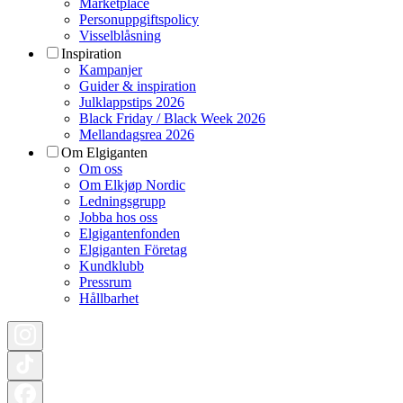
Marketplace
Personuppgiftspolicy
Visselblåsning
Inspiration
Kampanjer
Guider & inspiration
Julklappstips 2026
Black Friday / Black Week 2026
Mellandagsrea 2026
Om Elgiganten
Om oss
Om Elkjøp Nordic
Ledningsgrupp
Jobba hos oss
Elgigantenfonden
Elgiganten Företag
Kundklubb
Pressrum
Hållbarhet