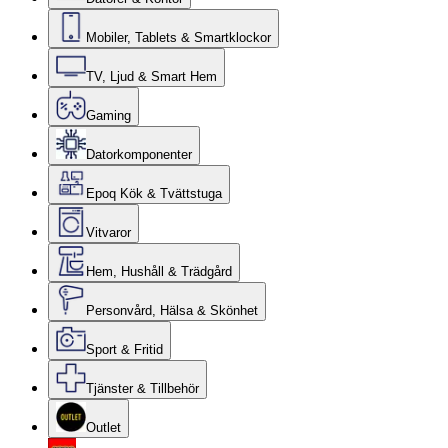
Mobiler, Tablets & Smartklockor
TV, Ljud & Smart Hem
Gaming
Datorkomponenter
Epoq Kök & Tvättstuga
Vitvaror
Hem, Hushåll & Trädgård
Personvård, Hälsa & Skönhet
Sport & Fritid
Tjänster & Tillbehör
Outlet