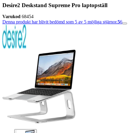
Desire2 Deskstand Supreme Pro laptopställ
Varukod
68454
Denna produkt har blivit bedömd som 5 av 5 möjliga stjärnor.
5
6