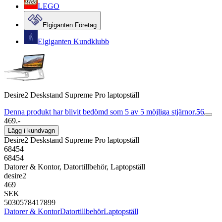
LEGO
Elgiganten Företag
Elgiganten Kundklubb
Desire2 Deskstand Supreme Pro laptopställ
Denna produkt har blivit bedömd som 5 av 5 möjliga stjärnor.
5
6
469.-
Lägg i kundvagn
Desire2 Deskstand Supreme Pro laptopställ
68454
68454
Datorer & Kontor, Datortillbehör, Laptopställ
desire2
469
SEK
5030578417899
Datorer & Kontor
Datortillbehör
Laptopställ