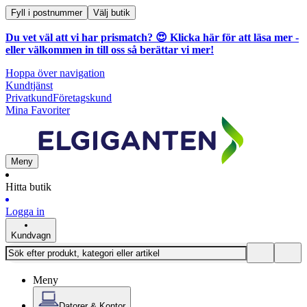
Fyll i postnummer
Välj butik
Du vet väl att vi har prismatch? 😍
Klicka här för att läsa mer
-
eller välkommen in till oss så berättar vi mer!
Hoppa över navigation
Kundtjänst
Privatkund
Företagskund
Mina Favoriter
Meny
Hitta butik
Logga in
Kundvagn
Meny
Datorer & Kontor