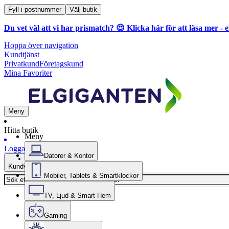
Fyll i postnummer
Välj butik
Du vet väl att vi har prismatch? 😍
Klicka här för att läsa mer
- e
Hoppa över navigation
Kundtjänst
Privatkund
Företagskund
Mina Favoriter
Meny
Hitta butik
Meny
Logga in
Datorer & Kontor
Kundvagn
Mobiler, Tablets & Smartklockor
TV, Ljud & Smart Hem
Gaming