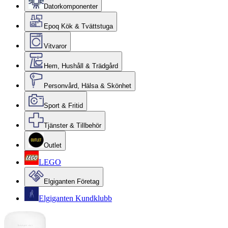
Datorkomponenter
Epoq Kök & Tvättstuga
Vitvaror
Hem, Hushåll & Trädgård
Personvård, Hälsa & Skönhet
Sport & Fritid
Tjänster & Tillbehör
Outlet
LEGO
Elgiganten Företag
Elgiganten Kundklubb