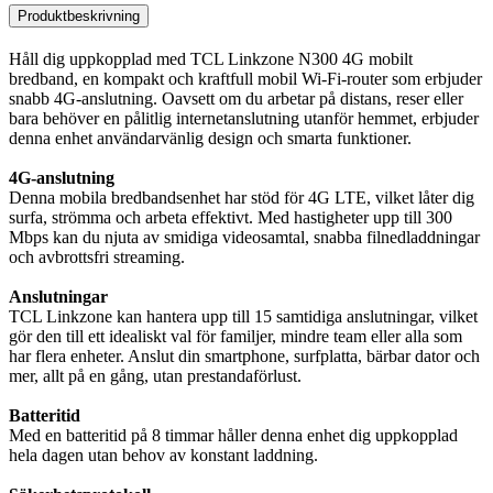
Produktbeskrivning
Håll dig uppkopplad med TCL Linkzone N300 4G mobilt
bredband, en kompakt och kraftfull mobil Wi-Fi-router som erbjuder
snabb 4G-anslutning. Oavsett om du arbetar på distans, reser eller
bara behöver en pålitlig internetanslutning utanför hemmet, erbjuder
denna enhet användarvänlig design och smarta funktioner.
4G-anslutning
Denna mobila bredbandsenhet har stöd för 4G LTE, vilket låter dig
surfa, strömma och arbeta effektivt. Med hastigheter upp till 300
Mbps kan du njuta av smidiga videosamtal, snabba filnedladdningar
och avbrottsfri streaming.
Anslutningar
TCL Linkzone kan hantera upp till 15 samtidiga anslutningar, vilket
gör den till ett idealiskt val för familjer, mindre team eller alla som
har flera enheter. Anslut din smartphone, surfplatta, bärbar dator och
mer, allt på en gång, utan prestandaförlust.
Batteritid
Med en batteritid på 8 timmar håller denna enhet dig uppkopplad
hela dagen utan behov av konstant laddning.