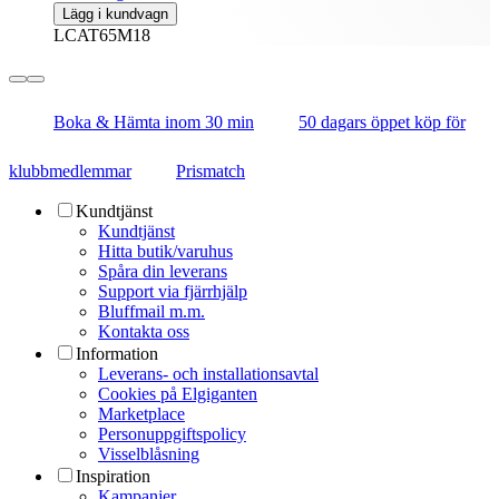
Lägg i kundvagn
LCAT65M18
Boka & Hämta inom 30 min
50 dagars öppet köp för
klubbmedlemmar
Prismatch
Kundtjänst
Kundtjänst
Hitta butik/varuhus
Spåra din leverans
Support via fjärrhjälp
Bluffmail m.m.
Kontakta oss
Information
Leverans- och installationsavtal
Cookies på Elgiganten
Marketplace
Personuppgiftspolicy
Visselblåsning
Inspiration
Kampanjer