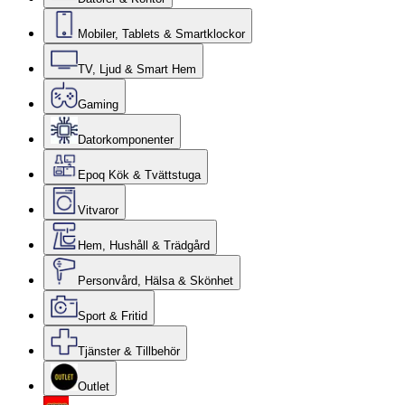
Mobiler, Tablets & Smartklockor
TV, Ljud & Smart Hem
Gaming
Datorkomponenter
Epoq Kök & Tvättstuga
Vitvaror
Hem, Hushåll & Trädgård
Personvård, Hälsa & Skönhet
Sport & Fritid
Tjänster & Tillbehör
Outlet