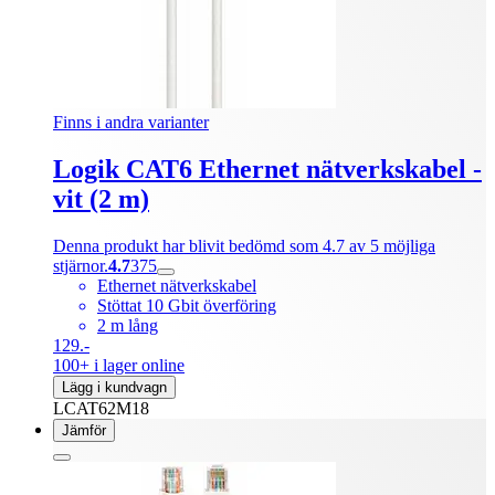
Finns i andra varianter
Logik CAT6 Ethernet nätverkskabel -
vit (2 m)
Denna produkt har blivit bedömd som 4.7 av 5 möjliga
stjärnor.
4.7
375
Ethernet nätverkskabel
Stöttat 10 Gbit överföring
2 m lång
129.-
100+ i lager online
Lägg i kundvagn
LCAT62M18
Jämför