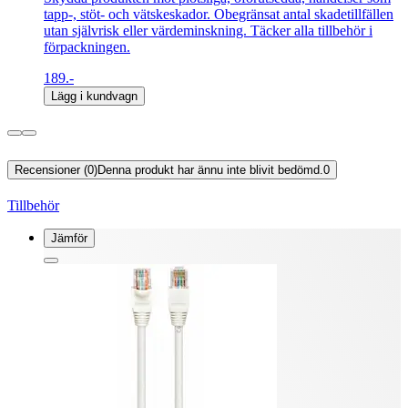
tapp-, stöt- och vätskeskador. Obegränsat antal skadetillfällen
utan självrisk eller värdeminskning. Täcker alla tillbehör i
förpackningen.
189.-
Lägg i kundvagn
Recensioner (0)
Denna produkt har ännu inte blivit bedömd.
0
Tillbehör
Jämför