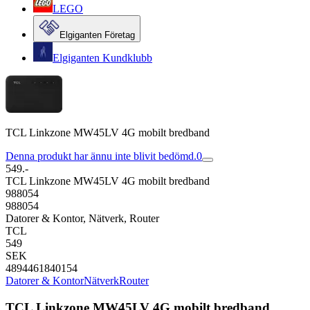
LEGO
Elgiganten Företag
Elgiganten Kundklubb
TCL Linkzone MW45LV 4G mobilt bredband
Denna produkt har ännu inte blivit bedömd.
0
549.-
TCL Linkzone MW45LV 4G mobilt bredband
988054
988054
Datorer & Kontor, Nätverk, Router
TCL
549
SEK
4894461840154
Datorer & Kontor
Nätverk
Router
TCL Linkzone MW45LV 4G mobilt bredband