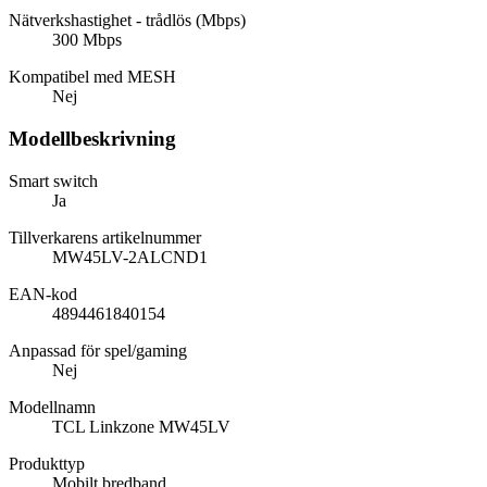
Nätverkshastighet - trådlös (Mbps)
300 Mbps
Kompatibel med MESH
Nej
Modellbeskrivning
Smart switch
Ja
Tillverkarens artikelnummer
MW45LV-2ALCND1
EAN-kod
4894461840154
Anpassad för spel/gaming
Nej
Modellnamn
TCL Linkzone MW45LV
Produkttyp
Mobilt bredband