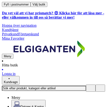
Fyll i postnummer
Välj butik
Du vet väl att vi har prismatch? 😍
Klicka här för att läsa mer
-
eller välkommen in till oss så berättar vi mer!
Hoppa över navigation
Kundtjänst
Privatkund
Företagskund
Mina Favoriter
Meny
Hitta butik
Logga in
Kundvagn
Meny
Datorer & Kontor