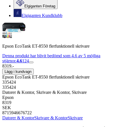
Elgiganten Företag
Elgiganten Kundklubb
Epson EcoTank ET-8550 flerfunktionell skrivare
Denna produkt har blivit bedömd som 4.6 av 5 möjliga
stjärnor.
4.6
124
8319.-
Lägg i kundvagn
Epson EcoTank ET-8550 flerfunktionell skrivare
335424
335424
Datorer & Kontor, Skrivare & Kontor, Skrivare
Epson
8319
SEK
8715946676722
Datorer & Kontor
Skrivare & Kontor
Skrivare