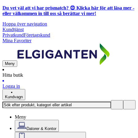
Du vet väl att vi har prismatch? 😍
Klicka här för att läsa mer
-
eller välkommen in till oss så berättar vi mer!
Hoppa över navigation
Kundtjänst
Privatkund
Företagskund
Mina Favoriter
Meny
Hitta butik
Logga in
Kundvagn
Meny
Datorer & Kontor