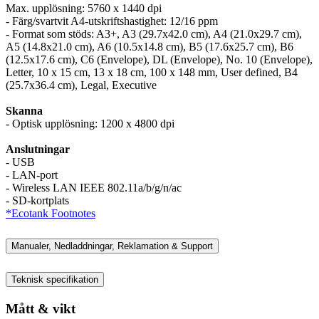
Max. upplösning: 5760 x 1440 dpi
- Färg/svartvit A4-utskriftshastighet: 12/16 ppm
- Format som stöds: A3+, A3 (29.7x42.0 cm), A4 (21.0x29.7 cm),
A5 (14.8x21.0 cm), A6 (10.5x14.8 cm), B5 (17.6x25.7 cm), B6
(12.5x17.6 cm), C6 (Envelope), DL (Envelope), No. 10 (Envelope),
Letter, 10 x 15 cm, 13 x 18 cm, 100 x 148 mm, User defined, B4
(25.7x36.4 cm), Legal, Executive
Skanna
- Optisk upplösning: 1200 x 4800 dpi
Anslutningar
- USB
- LAN-port
- Wireless LAN IEEE 802.11a/b/g/n/ac
- SD-kortplats
*Ecotank Footnotes
Manualer, Nedladdningar, Reklamation & Support
Teknisk specifikation
Mått & vikt