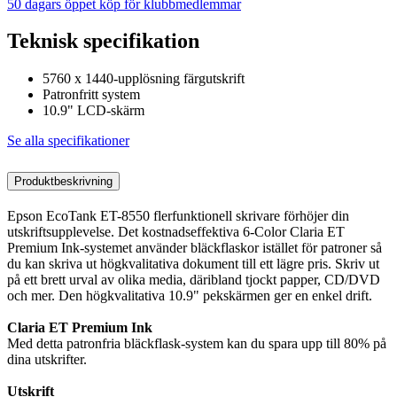
50 dagars öppet köp för klubbmedlemmar
Teknisk specifikation
5760 x 1440-upplösning färgutskrift
Patronfritt system
10.9" LCD-skärm
Se alla specifikationer
Produktbeskrivning
Epson EcoTank ET-8550 flerfunktionell skrivare förhöjer din
utskriftsupplevelse. Det kostnadseffektiva 6-Color Claria ET
Premium Ink-systemet använder bläckflaskor istället för patroner så
du kan skriva ut högkvalitativa dokument till ett lägre pris. Skriv ut
på ett brett urval av olika media, däribland tjockt papper, CD/DVD
och mer. Den högkvalitativa 10.9" pekskärmen ger en enkel drift.
Claria ET Premium Ink
Med detta patronfria bläckflask-system kan du spara upp till 80% på
dina utskrifter.
Utskrift