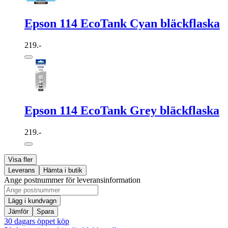
Epson 114 EcoTank Cyan bläckflaska
219.-
Epson 114 EcoTank Grey bläckflaska
219.-
Visa fler
Leverans
Hämta i butik
Ange postnummer för leveransinformation
Lägg i kundvagn
Jämför
Spara
30 dagars öppet köp