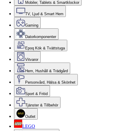
Mobiler, Tablets & Smartklockor
TV, Ljud & Smart Hem
Gaming
Datorkomponenter
Epoq Kök & Tvättstuga
Vitvaror
Hem, Hushåll & Trädgård
Personvård, Hälsa & Skönhet
Sport & Fritid
Tjänster & Tillbehör
Outlet
LEGO