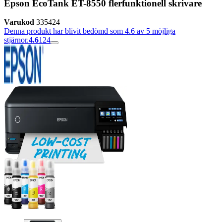
Epson EcoTank ET-8550 flerfunktionell skrivare
Varukod
335424
Denna produkt har blivit bedömd som 4.6 av 5 möjliga
stjärnor.
4.6
124