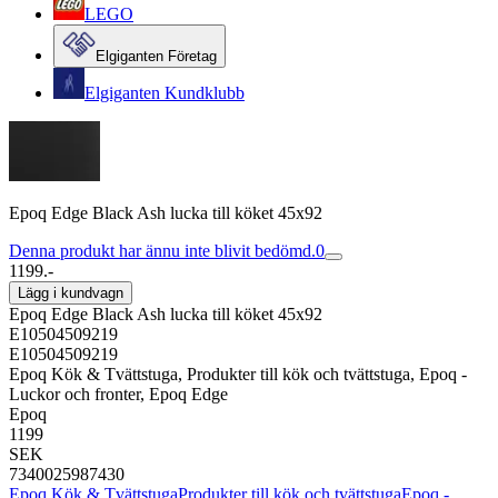
LEGO
Elgiganten Företag
Elgiganten Kundklubb
Epoq Edge Black Ash lucka till köket 45x92
Denna produkt har ännu inte blivit bedömd.
0
1199.-
Lägg i kundvagn
Epoq Edge Black Ash lucka till köket 45x92
E10504509219
E10504509219
Epoq Kök & Tvättstuga, Produkter till kök och tvättstuga, Epoq -
Luckor och fronter, Epoq Edge
Epoq
1199
SEK
7340025987430
Epoq Kök & Tvättstuga
Produkter till kök och tvättstuga
Epoq -