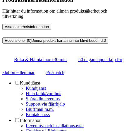
Här hittar du information om allmän produktsäkerhet och
tillverkning
Visa säkerhetsinformation
Recensioner (0)
Denna produkt har ännu inte blivit bedömd.
0
Boka & Hämta inom 30 min
50 dagars öppet köp för
klubbmedlemmar
Prismatch
Kundtjänst
Kundtjänst
Hitta butik/varuhus
Spåra din leverans
Support via fjärrhjälp
Bluffmail m.m.
Kontakta oss
Information
Leverans- och installationsavtal
Cookies på Elgiganten