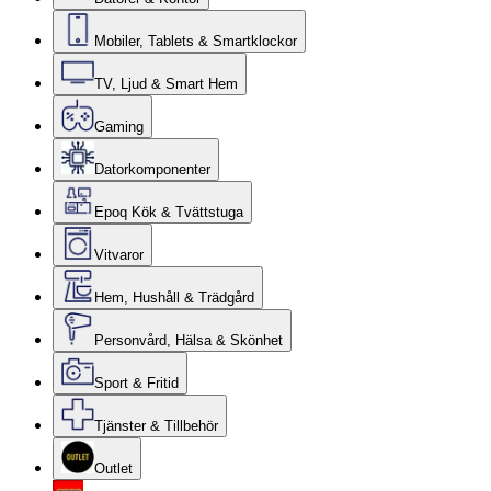
Mobiler, Tablets & Smartklockor
TV, Ljud & Smart Hem
Gaming
Datorkomponenter
Epoq Kök & Tvättstuga
Vitvaror
Hem, Hushåll & Trädgård
Personvård, Hälsa & Skönhet
Sport & Fritid
Tjänster & Tillbehör
Outlet