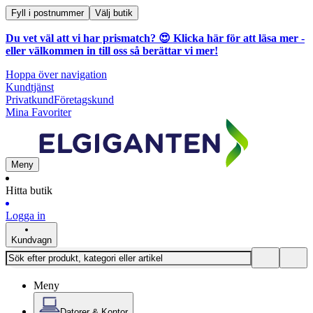
Fyll i postnummer
Välj butik
Du vet väl att vi har prismatch? 😍
Klicka här för att läsa mer
-
eller välkommen in till oss så berättar vi mer!
Hoppa över navigation
Kundtjänst
Privatkund
Företagskund
Mina Favoriter
Meny
Hitta butik
Logga in
Kundvagn
Meny
Datorer & Kontor