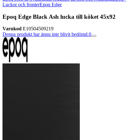
Luckor och fronter
Epoq Edge
Epoq Edge Black Ash lucka till köket 45x92
Varukod
E10504509219
Denna produkt har ännu inte blivit bedömd.
0