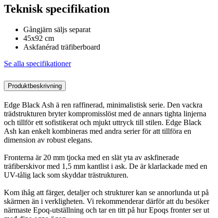
Teknisk specifikation
Gångjärn säljs separat
45x92 cm
Askfanérad träfiberboard
Se alla specifikationer
Produktbeskrivning
Edge Black Ash ä ren raffinerad, minimalistisk serie. Den vackra
trädstrukturen bryter kompromisslöst med de annars tighta linjerna
och tillför ett sofistikerat och mjukt uttryck till stilen. Edge Black
Ash kan enkelt kombineras med andra serier för att tillföra en
dimension av robust elegans.
Fronterna är 20 mm tjocka med en slät yta av askfinerade
träfiberskivor med 1,5 mm kantlist i ask. De är klarlackade med en
UV-tålig lack som skyddar trästrukturen.
Kom ihåg att färger, detaljer och strukturer kan se annorlunda ut på
skärmen än i verkligheten. Vi rekommenderar därför att du besöker
närmaste Epoq-utställning och tar en titt på hur Epoqs fronter ser ut