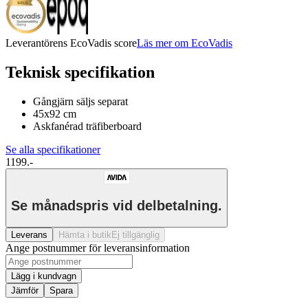
Leverantörens EcoVadis score
Läs mer om EcoVadis
Teknisk specifikation
Gångjärn säljs separat
45x92 cm
Askfanérad träfiberboard
Se alla specifikationer
1199.-
Se månadspris vid delbetalning.
Leverans
Hämta i butik
Ej tillgänglig
Ange postnummer för leveransinformation
Lägg i kundvagn
Jämför
Spara