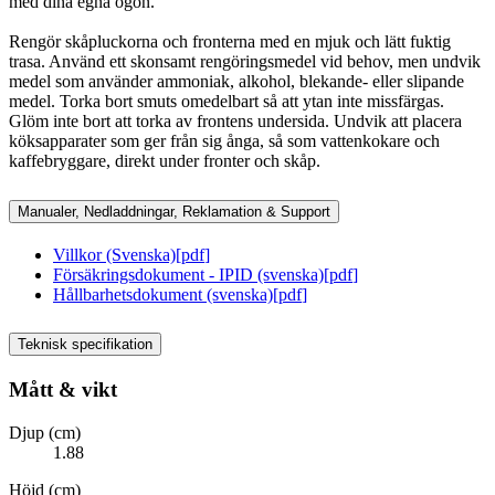
med dina egna ögon.
Rengör skåpluckorna och fronterna med en mjuk och lätt fuktig
trasa. Använd ett skonsamt rengöringsmedel vid behov, men undvik
medel som använder ammoniak, alkohol, blekande- eller slipande
medel. Torka bort smuts omedelbart så att ytan inte missfärgas.
Glöm inte bort att torka av frontens undersida. Undvik att placera
köksapparater som ger från sig ånga, så som vattenkokare och
kaffebryggare, direkt under fronter och skåp.
Manualer, Nedladdningar, Reklamation & Support
Villkor (Svenska)
[
pdf
]
Försäkringsdokument - IPID (svenska)
[
pdf
]
Hållbarhetsdokument (svenska)
[
pdf
]
Teknisk specifikation
Mått & vikt
Djup (cm)
1.88
Höjd (cm)