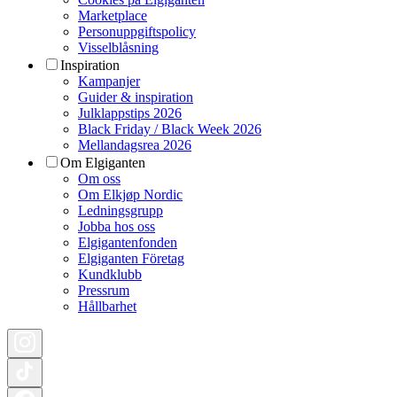
Marketplace
Personuppgiftspolicy
Visselblåsning
Inspiration
Kampanjer
Guider & inspiration
Julklappstips 2026
Black Friday / Black Week 2026
Mellandagsrea 2026
Om Elgiganten
Om oss
Om Elkjøp Nordic
Ledningsgrupp
Jobba hos oss
Elgigantenfonden
Elgiganten Företag
Kundklubb
Pressrum
Hållbarhet