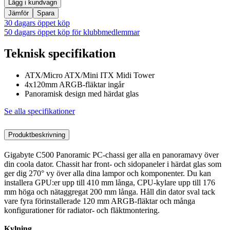
Lägg i kundvagn
Jämför
Spara
30 dagars öppet köp
50 dagars öppet köp för klubbmedlemmar
Teknisk specifikation
ATX/Micro ATX/Mini ITX Midi Tower
4x120mm ARGB-fläktar ingår
Panoramisk design med härdat glas
Se alla specifikationer
Produktbeskrivning
Gigabyte C500 Panoramic PC-chassi ger alla en panoramavy över
din coola dator. Chassit har front- och sidopaneler i härdat glas som
ger dig 270° vy över alla dina lampor och komponenter. Du kan
installera GPU:er upp till 410 mm långa, CPU-kylare upp till 176
mm höga och nätaggregat 200 mm långa. Håll din dator sval tack
vare fyra förinstallerade 120 mm ARGB-fläktar och många
konfigurationer för radiator- och fläktmontering.
Kylning