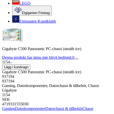
LEGO
Elgiganten Företag
Elgiganten Kundklubb
Gigabyte C500 Panoramic PC-chassi (stealth ice)
Denna produkt har ännu inte blivit bedömd.
0
1154.-
Lägg i kundvagn
Gigabyte C500 Panoramic PC-chassi (stealth ice)
937194
937194
Gaming, Datorkomponenter, Datorchassi & tillbehör, Chassi
Gigabyte
1154
SEK
4719331555030
Gaming
Datorkomponenter
Datorchassi & tillbehör
Chassi