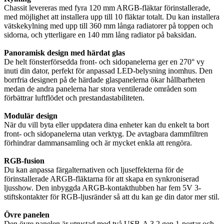
Chassit levereras med fyra 120 mm ARGB-fläktar förinstallerade,
med möjlighet att installera upp till 10 fläktar totalt. Du kan installera
vätskekylning med upp till 360 mm långa radiatorer på toppen och
sidorna, och ytterligare en 140 mm lång radiator på baksidan.
Panoramisk design med härdat glas
De helt fönsterförsedda front- och sidopanelerna ger en 270° vy
inuti din dator, perfekt för anpassad LED-belysning inomhus. Den
borrfria designen på de härdade glaspanelerna ökar hållbarheten
medan de andra panelerna har stora ventilerade områden som
förbättrar luftflödet och prestandastabiliteten.
Modulär design
När du vill byta eller uppdatera dina enheter kan du enkelt ta bort
front- och sidopanelerna utan verktyg. De avtagbara dammfiltren
förhindrar dammansamling och är mycket enkla att rengöra.
RGB-fusion
Du kan anpassa färgalternativen och ljuseffekterna för de
förinstallerade ARGB-fläktarna för att skapa en synkroniserad
ljusshow. Den inbyggda ARGB-kontakthubben har fem 5V 3-
stiftskontakter för RGB-ljusränder så att du kan ge din dator mer stil.
Övre panelen
Den övre panelen är utrustad med två USB-A 3.2 gen 1-portar och