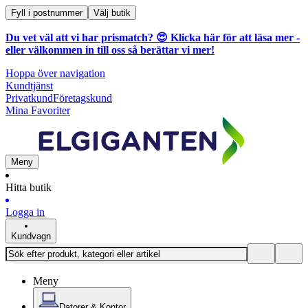
Fyll i postnummer
Välj butik
Du vet väl att vi har prismatch? 😍
Klicka här för att läsa mer
-
eller välkommen in till oss så berättar vi mer!
Hoppa över navigation
Kundtjänst
Privatkund
Företagskund
Mina Favoriter
Meny
Hitta butik
Logga in
Kundvagn
Meny
Datorer & Kontor