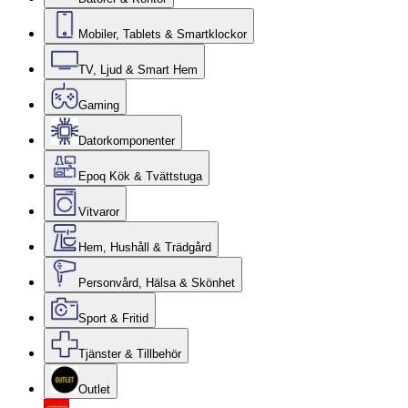
Mobiler, Tablets & Smartklockor
TV, Ljud & Smart Hem
Gaming
Datorkomponenter
Epoq Kök & Tvättstuga
Vitvaror
Hem, Hushåll & Trädgård
Personvård, Hälsa & Skönhet
Sport & Fritid
Tjänster & Tillbehör
Outlet