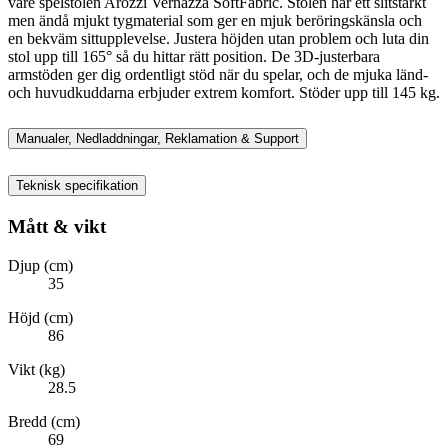
vare spelstolen Arozzi Vernazza SoftFabric. Stolen har ett slitstarkt
men ändå mjukt tygmaterial som ger en mjuk beröringskänsla och
en bekväm sittupplevelse. Justera höjden utan problem och luta din
stol upp till 165° så du hittar rätt position. De 3D-justerbara
armstöden ger dig ordentligt stöd när du spelar, och de mjuka länd-
och huvudkuddarna erbjuder extrem komfort. Stöder upp till 145 kg.
Manualer, Nedladdningar, Reklamation & Support
Teknisk specifikation
Mått & vikt
Djup (cm)
35
Höjd (cm)
86
Vikt (kg)
28.5
Bredd (cm)
69