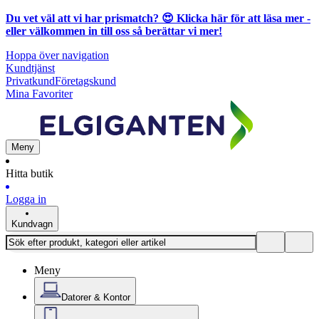
Du vet väl att vi har prismatch? 😍
Klicka här för att läsa mer
-
eller välkommen in till oss så berättar vi mer!
Hoppa över navigation
Kundtjänst
Privatkund
Företagskund
Mina Favoriter
Meny
Hitta butik
Logga in
Kundvagn
Meny
Datorer & Kontor