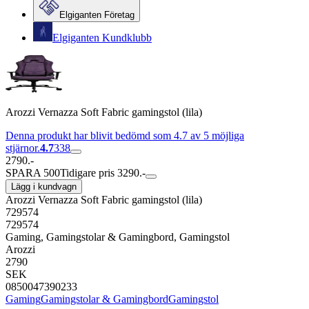
Elgiganten Företag
Elgiganten Kundklubb
Arozzi Vernazza Soft Fabric gamingstol (lila)
Denna produkt har blivit bedömd som 4.7 av 5 möjliga
stjärnor.
4.7
338
2790.-
SPARA 500
Tidigare pris 3290.-
Lägg i kundvagn
Arozzi Vernazza Soft Fabric gamingstol (lila)
729574
729574
Gaming, Gamingstolar & Gamingbord, Gamingstol
Arozzi
2790
SEK
0850047390233
Gaming
Gamingstolar & Gamingbord
Gamingstol