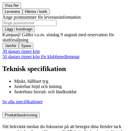
Visa fler
Leverans
Hämta i butik
Ange postnummer för leveransinformation
Lägg i kundvagn
Kampanj! Gäller t.o.m. söndag 9 augusti med reservation för
slutförsäljning
Jämför
Spara
30 dagars öppet köp
50 dagars öppet köp för klubbmedlemmar
Teknisk specifikation
Mjukt, hållbart tyg
Justerbar höjd och lutning
Justerbara huvud- och ländkuddar
Se alla specifikationer
Produktbeskrivning
Sitt bekvämt medan du fokuserar på att besegra dina fiender tack