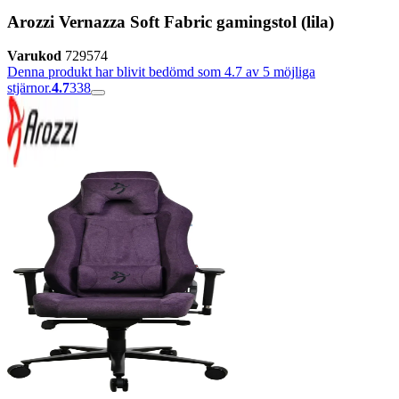
Arozzi Vernazza Soft Fabric gamingstol (lila)
Varukod
729574
Denna produkt har blivit bedömd som 4.7 av 5 möjliga
stjärnor.
4.7
338