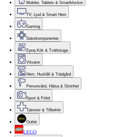
Mobiler, Tablets & Smartklockor
TV, Ljud & Smart Hem
Gaming
Datorkomponenter
Epoq Kök & Tvättstuga
Vitvaror
Hem, Hushåll & Trädgård
Personvård, Hälsa & Skönhet
Sport & Fritid
Tjänster & Tillbehör
Outlet
LEGO