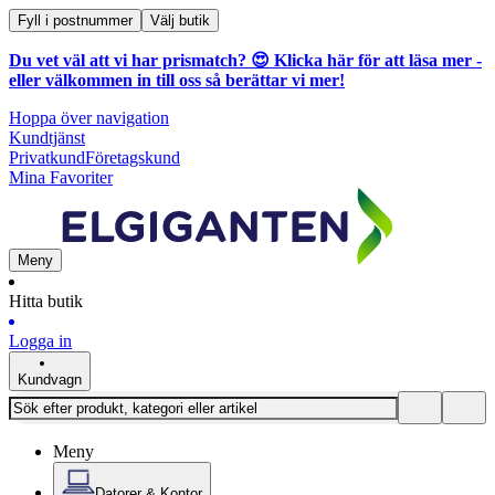
Fyll i postnummer
Välj butik
Du vet väl att vi har prismatch? 😍
Klicka här för att läsa mer
-
eller välkommen in till oss så berättar vi mer!
Hoppa över navigation
Kundtjänst
Privatkund
Företagskund
Mina Favoriter
Meny
Hitta butik
Logga in
Kundvagn
Meny
Datorer & Kontor