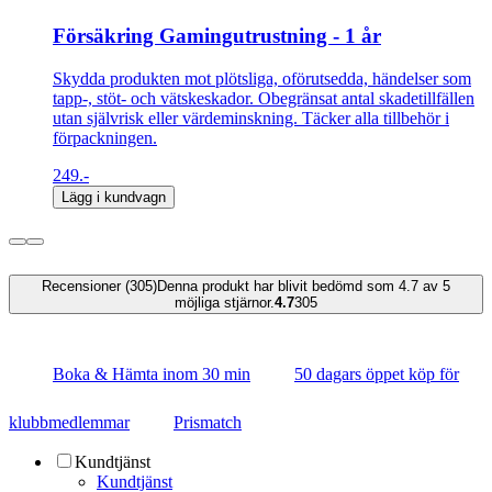
Försäkring Gamingutrustning - 1 år
Skydda produkten mot plötsliga, oförutsedda, händelser som
tapp-, stöt- och vätskeskador. Obegränsat antal skadetillfällen
utan självrisk eller värdeminskning. Täcker alla tillbehör i
förpackningen.
249.-
Lägg i kundvagn
Recensioner (305)
Denna produkt har blivit bedömd som 4.7 av 5
möjliga stjärnor.
4.7
305
Boka & Hämta inom 30 min
50 dagars öppet köp för
klubbmedlemmar
Prismatch
Kundtjänst
Kundtjänst