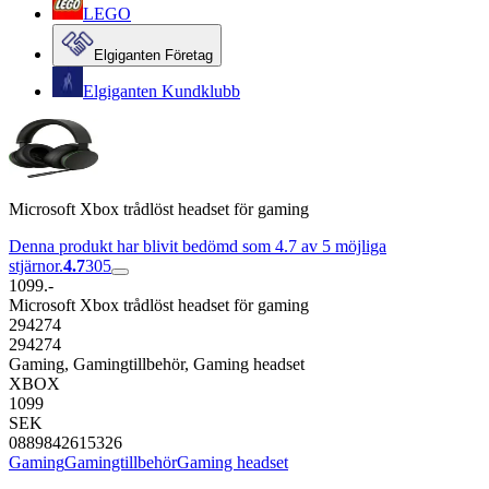
LEGO
Elgiganten Företag
Elgiganten Kundklubb
Microsoft Xbox trådlöst headset för gaming
Denna produkt har blivit bedömd som 4.7 av 5 möjliga
stjärnor.
4.7
305
1099.-
Microsoft Xbox trådlöst headset för gaming
294274
294274
Gaming, Gamingtillbehör, Gaming headset
XBOX
1099
SEK
0889842615326
Gaming
Gamingtillbehör
Gaming headset