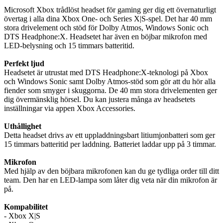
Microsoft Xbox trådlöst headset för gaming ger dig ett övernaturligt
övertag i alla dina Xbox One- och Series X|S-spel. Det har 40 mm
stora drivelement och stöd för Dolby Atmos, Windows Sonic och
DTS Headphone:X. Headsetet har även en böjbar mikrofon med
LED-belysning och 15 timmars batteritid.
Perfekt ljud
Headsetet är utrustat med DTS Headphone:X-teknologi på Xbox
och Windows Sonic samt Dolby Atmos-stöd som gör att du hör alla
fiender som smyger i skuggorna. De 40 mm stora drivelementen ger
dig övermänsklig hörsel. Du kan justera många av headsetets
inställningar via appen Xbox Accessories.
Uthållighet
Detta headset drivs av ett uppladdningsbart litiumjonbatteri som ger
15 timmars batteritid per laddning. Batteriet laddar upp på 3 timmar.
Mikrofon
Med hjälp av den böjbara mikrofonen kan du ge tydliga order till ditt
team. Den har en LED-lampa som låter dig veta när din mikrofon är
på.
Kompabilitet
- Xbox X|S