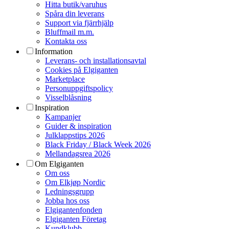
Hitta butik/varuhus
Spåra din leverans
Support via fjärrhjälp
Bluffmail m.m.
Kontakta oss
Information
Leverans- och installationsavtal
Cookies på Elgiganten
Marketplace
Personuppgiftspolicy
Visselblåsning
Inspiration
Kampanjer
Guider & inspiration
Julklappstips 2026
Black Friday / Black Week 2026
Mellandagsrea 2026
Om Elgiganten
Om oss
Om Elkjøp Nordic
Ledningsgrupp
Jobba hos oss
Elgigantenfonden
Elgiganten Företag
Kundklubb