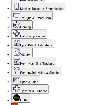
Mobiler, Tablets & Smartklockor
TV, Ljud & Smart Hem
Gaming
Datorkomponenter
Epoq Kök & Tvättstuga
Vitvaror
Hem, Hushåll & Trädgård
Personvård, Hälsa & Skönhet
Sport & Fritid
Tjänster & Tillbehör
Outlet