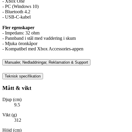
- Xbox One
- PC (Windows 10)
- Bluetooth 4.2
- USB-C-kabel
Fler egenskaper
- Impedans: 32 ohm
- Pannband i stål med vaddering i skum
- Mjuka öronkåpor
- Kompatibel med Xbox Accessories-appen
Manualer, Nedladdningar, Reklamation & Support
Teknisk specifikation
Mått & vikt
Djup (cm)
9.5
Vikt (g)
312
Höjd (cm)