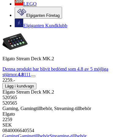
LEGO
Elgiganten Företag
Elgiganten Kundklubb
Elgato Stream Deck MK.2
Denna produkt har blivit bedömd som 4.8 av 5 möjliga
stjärnor.
4.8
111
2259.-
Lägg i kundvagn
Elgato Stream Deck MK.2
520565
520565
Gaming, Gamingtillbehör, Streaming-tillbehör
Elgato
2259
SEK
0840006640554
Gaming
Gamingtillbehör
Streaming-tillbehör