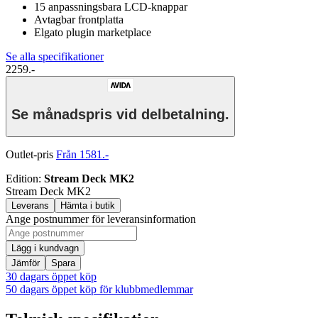
15 anpassningsbara LCD-knappar
Avtagbar frontplatta
Elgato plugin marketplace
Se alla specifikationer
2259.-
Se månadspris vid delbetalning.
Outlet-pris
Från 1581.-
Edition
:
Stream Deck MK2
Stream Deck MK2
Leverans
Hämta i butik
Ange postnummer för leveransinformation
Lägg i kundvagn
Jämför
Spara
30 dagars öppet köp
50 dagars öppet köp för klubbmedlemmar