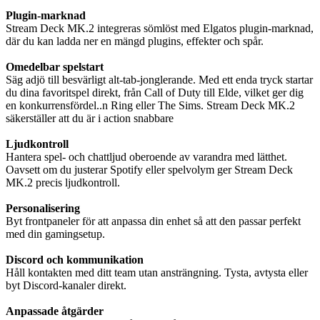
Plugin-marknad
Stream Deck MK.2 integreras sömlöst med Elgatos plugin-marknad,
där du kan ladda ner en mängd plugins, effekter och spår.
Omedelbar spelstart
Säg adjö till besvärligt alt-tab-jonglerande. Med ett enda tryck startar
du dina favoritspel direkt, från Call of Duty till Elde, vilket ger dig
en konkurrensfördel..n Ring eller The Sims. Stream Deck MK.2
säkerställer att du är i action snabbare
Ljudkontroll
Hantera spel- och chattljud oberoende av varandra med lätthet.
Oavsett om du justerar Spotify eller spelvolym ger Stream Deck
MK.2 precis ljudkontroll.
Personalisering
Byt frontpaneler för att anpassa din enhet så att den passar perfekt
med din gamingsetup.
Discord och kommunikation
Håll kontakten med ditt team utan ansträngning. Tysta, avtysta eller
byt Discord-kanaler direkt.
Anpassade åtgärder