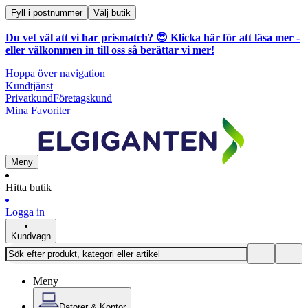
Fyll i postnummer
Välj butik
Du vet väl att vi har prismatch? 😍
Klicka här för att läsa mer
-
eller välkommen in till oss så berättar vi mer!
Hoppa över navigation
Kundtjänst
Privatkund
Företagskund
Mina Favoriter
Meny
Hitta butik
Logga in
Kundvagn
Meny
Datorer & Kontor