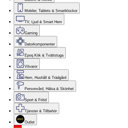
Mobiler, Tablets & Smartklockor
TV, Ljud & Smart Hem
Gaming
Datorkomponenter
Epoq Kök & Tvättstuga
Vitvaror
Hem, Hushåll & Trädgård
Personvård, Hälsa & Skönhet
Sport & Fritid
Tjänster & Tillbehör
Outlet