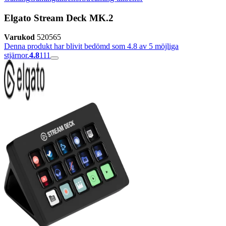
Elgato Stream Deck MK.2
Varukod
520565
Denna produkt har blivit bedömd som 4.8 av 5 möjliga
stjärnor.
4.8
111