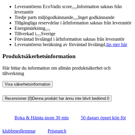
Leverantörens EcoVadis score
Information saknas från
leverantör
Tredje parts miljögodkännande
Inget godkännande
Tillgängliga reservdelar i år
Information saknas från leverantör
Energimärkning
Tillverkad i
Sverige
Förväntad livslängd i år
Information saknas från leverantör
Leverantörens beräkning av förväntad livslängd,
läs mer här
Produktsäkerhetsinformation
Här hittar du information om allmän produktsäkerhet och
tillverkning
Visa säkerhetsinformation
Recensioner (0)
Denna produkt har ännu inte blivit bedömd.
0
Boka & Hämta inom 30 min
50 dagars öppet köp för
klubbmedlemmar
Prismatch