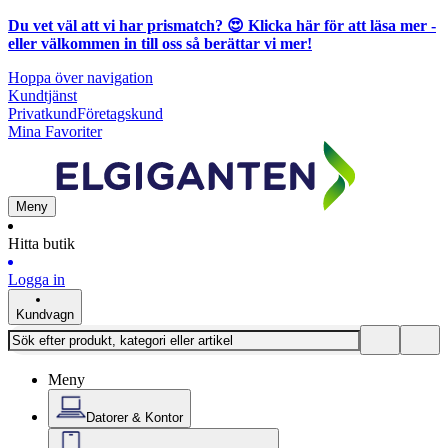
Du vet väl att vi har prismatch? 😍
Klicka här för att läsa mer
-
eller välkommen in till oss så berättar vi mer!
Hoppa över navigation
Kundtjänst
Privatkund
Företagskund
Mina Favoriter
Meny
Hitta butik
Logga in
Kundvagn
Meny
Datorer & Kontor