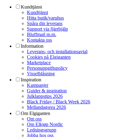
Kundtjänst
Kundtjänst
Hitta butik/varuhus
Spåra din leverans
Support via fjärrhjälp
Bluffmail m.m.
Kontakta oss
Information
Leverans- och installationsavtal
Cookies på Elgiganten
Marketplace
Personuppgiftspolicy
Visselblåsning
Inspiration
Kampanjer
Guider & inspiration
Julklappstips 2026
Black Friday / Black Week 2026
Mellandagsrea 2026
Om Elgiganten
Om oss
Om Elkjøp Nordic
Ledningsgrupp
Jobba hos oss