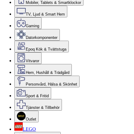
Mobiler, Tablets & Smartklockor
TV, Ljud & Smart Hem
Gaming
Datorkomponenter
Epoq Kök & Tvättstuga
Vitvaror
Hem, Hushåll & Trädgård
Personvård, Hälsa & Skönhet
Sport & Fritid
Tjänster & Tillbehör
Outlet
LEGO