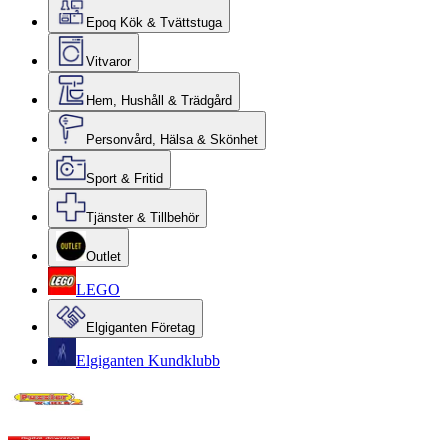
Epoq Kök & Tvättstuga
Vitvaror
Hem, Hushåll & Trädgård
Personvård, Hälsa & Skönhet
Sport & Fritid
Tjänster & Tillbehör
Outlet
LEGO
Elgiganten Företag
Elgiganten Kundklubb