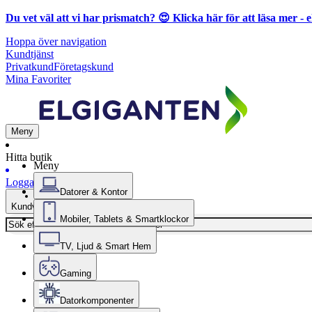
Du vet väl att vi har prismatch? 😍
Klicka här för att läsa mer
- e
Hoppa över navigation
Kundtjänst
Privatkund
Företagskund
Mina Favoriter
Meny
Hitta butik
Meny
Logga in
Datorer & Kontor
Kundvagn
Mobiler, Tablets & Smartklockor
TV, Ljud & Smart Hem
Gaming
Datorkomponenter