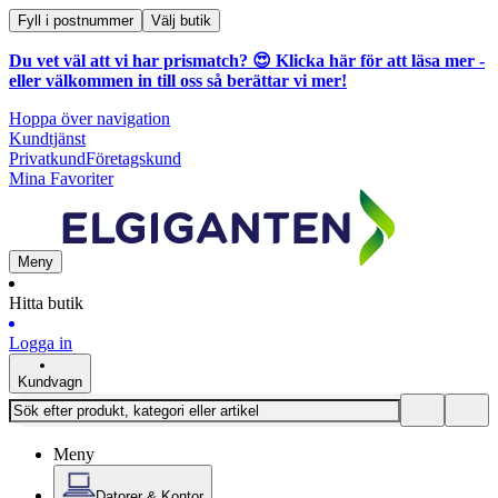
Fyll i postnummer
Välj butik
Du vet väl att vi har prismatch? 😍
Klicka här för att läsa mer
-
eller välkommen in till oss så berättar vi mer!
Hoppa över navigation
Kundtjänst
Privatkund
Företagskund
Mina Favoriter
Meny
Hitta butik
Logga in
Kundvagn
Meny
Datorer & Kontor