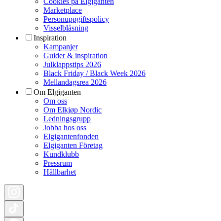
Cookies på Elgiganten
Marketplace
Personuppgiftspolicy
Visselblåsning
Inspiration
Kampanjer
Guider & inspiration
Julklappstips 2026
Black Friday / Black Week 2026
Mellandagsrea 2026
Om Elgiganten
Om oss
Om Elkjøp Nordic
Ledningsgrupp
Jobba hos oss
Elgigantenfonden
Elgiganten Företag
Kundklubb
Pressrum
Hållbarhet