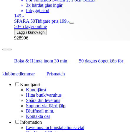
3x härdat glas ingår
Inbyggt stöd
149.-
SPARA 50
Tidigare pris 199.-
50+ i lager online
Lägg i kundvagn
928906
Boka & Hämta inom 30 min
50 dagars öppet köp för
klubbmedlemmar
Prismatch
Kundtjänst
Kundtjänst
Hitta butik/varuhus
Spåra din leverans
Support via fjärrhjälp
Bluffmail m.m.
Kontakta oss
Information
Leverans- och installationsavtal