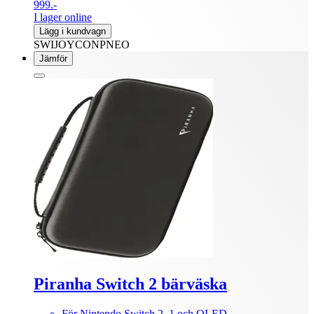
999.-
I lager online
Lägg i kundvagn
SWIJOYCONPNEO
Jämför
Piranha Switch 2 bärväska
För Nintendo Switch 2, 1 och OLED