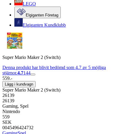
LEGO
Elgiganten Företag
Elgiganten Kundklubb
Super Mario Maker 2 (Switch)
Denna produkt har blivit bedömd som 4.7 av 5 möjliga
stjärnor.
4.7
144
559.-
Lägg i kundvagn
Super Mario Maker 2 (Switch)
26139
26139
Gaming, Spel
Nintendo
559
SEK
0045496424732
Gaming
Spel