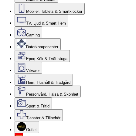
Mobiler, Tablets & Smartklockor
TV, Ljud & Smart Hem
Gaming
Datorkomponenter
Epoq Kök & Tvättstuga
Vitvaror
Hem, Hushåll & Trädgård
Personvård, Hälsa & Skönhet
Sport & Fritid
Tjänster & Tillbehör
Outlet