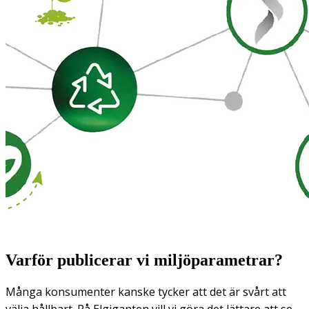
Varför publicerar vi miljöparametrar?
Många konsumenter kanske tycker att det är svårt att
välja hållbart. På Elgiganten vill vi göra det lättare att se