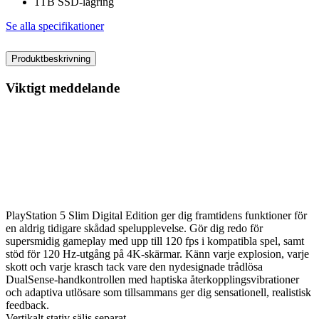
1TB SSD-lagring
Se alla specifikationer
Produktbeskrivning
Viktigt meddelande
Från och med januari 2028 kommer nyutgivna spel på
PlayStation endast att kunna köpas i digitalt format på
PlayStation Store och hos återförsäljare. Skivor för spel
som gavs ut före januari 2028 kan fortsätta att spelas på
produkten.
PlayStation 5 Slim Digital Edition ger dig framtidens funktioner för
en aldrig tidigare skådad spelupplevelse. Gör dig redo för
supersmidig gameplay med upp till 120 fps i kompatibla spel, samt
stöd för 120 Hz-utgång på 4K-skärmar. Känn varje explosion, varje
skott och varje krasch tack vare den nydesignade trådlösa
DualSense-handkontrollen med haptiska återkopplingsvibrationer
och adaptiva utlösare som tillsammans ger dig sensationell, realistisk
feedback.
Vertikalt stativ säljs separat.