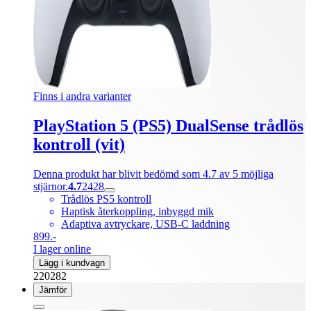
Finns i andra varianter
PlayStation 5 (PS5) DualSense trådlös
kontroll (vit)
Denna produkt har blivit bedömd som 4.7 av 5 möjliga
stjärnor.
4.7
2428
Trådlös PS5 kontroll
Haptisk återkoppling, inbyggd mik
Adaptiva avtryckare, USB-C laddning
899.-
I lager online
Lägg i kundvagn
220282
Jämför