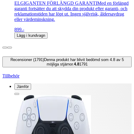
ELGIGANTEN FÖRLÄNGD GARANTIMed en förlängd
garanti fortsätter du att skydda din produkt efter garanti- och
reklamationstiden har löpt ut. Ingen självrisk, åldersavdrag
eller värdeminskning.
899.-
Lägg i kundvagn
Recensioner (1791)
Denna produkt har blivit bedömd som 4.8 av 5
möjliga stjärnor.
4.8
1791
Tillbehör
Jämför