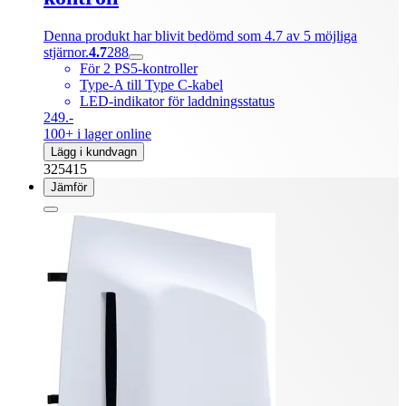
Denna produkt har blivit bedömd som 4.7 av 5 möjliga
stjärnor.
4.7
288
För 2 PS5-kontroller
Type-A till Type C-kabel
LED-indikator för laddningsstatus
249.-
100+ i lager online
Lägg i kundvagn
325415
Jämför