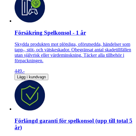
Försäkring Spelkonsol - 1 år
Skydda produkten mot plötsliga, oförutsedda, händelser som
tapp-, stöt- och vätskeskador. Obegränsat antal skadetillfällen
utan självrisk eller värdeminskning. Täcker alla tillbehör i
förpackningen.
449.-
Lägg i kundvagn
Förlängd garanti för spelkonsol (upp till total 5
år)