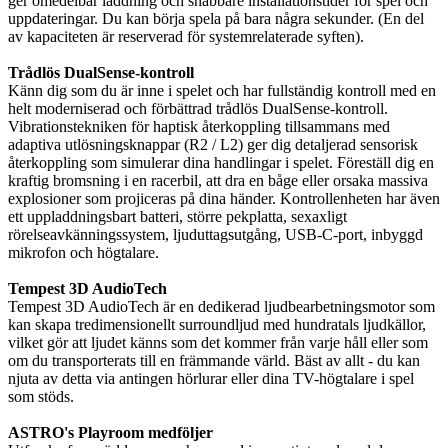
ger omedelbar laddning och snabbare installationstider för spel och
uppdateringar. Du kan börja spela på bara några sekunder. (En del
av kapaciteten är reserverad för systemrelaterade syften).
Trådlös DualSense-kontroll
Känn dig som du är inne i spelet och har fullständig kontroll med en
helt moderniserad och förbättrad trådlös DualSense-kontroll.
Vibrationstekniken för haptisk återkoppling tillsammans med
adaptiva utlösningsknappar (R2 / L2) ger dig detaljerad sensorisk
återkoppling som simulerar dina handlingar i spelet. Föreställ dig en
kraftig bromsning i en racerbil, att dra en båge eller orsaka massiva
explosioner som projiceras på dina händer. Kontrollenheten har även
ett uppladdningsbart batteri, större pekplatta, sexaxligt
rörelseavkänningssystem, ljuduttagsutgång, USB-C-port, inbyggd
mikrofon och högtalare.
Tempest 3D AudioTech
Tempest 3D AudioTech är en dedikerad ljudbearbetningsmotor som
kan skapa tredimensionellt surroundljud med hundratals ljudkällor,
vilket gör att ljudet känns som det kommer från varje håll eller som
om du transporterats till en främmande värld. Bäst av allt - du kan
njuta av detta via antingen hörlurar eller dina TV-högtalare i spel
som stöds.
ASTRO's Playroom medföljer