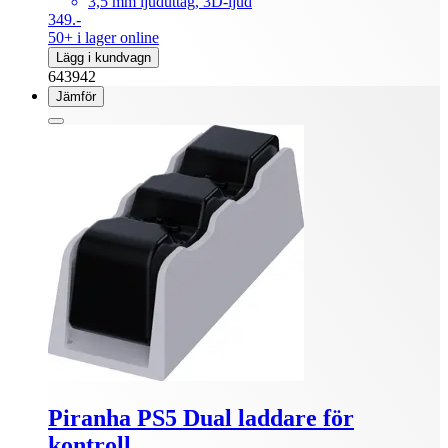
3,5 mm ljuduttag, 3D-ljud
349.-
50+ i lager online
Lägg i kundvagn
643942
Jämför
Piranha PS5 Dual laddare för
kontroll