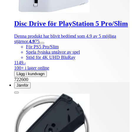
Disc Drive för PlayStation 5 Pro/Slim
Denna produkt har blivit bedömd som 4.9 av 5 möjliga
stjärnor.
4.9
75
För PS5 Pro/Slim
Spela fysiska utgåvor av spel
Stöd för 4K UHD BluRay
1149.-
100+ i lager online
Lägg i kundvagn
722600
Jämför