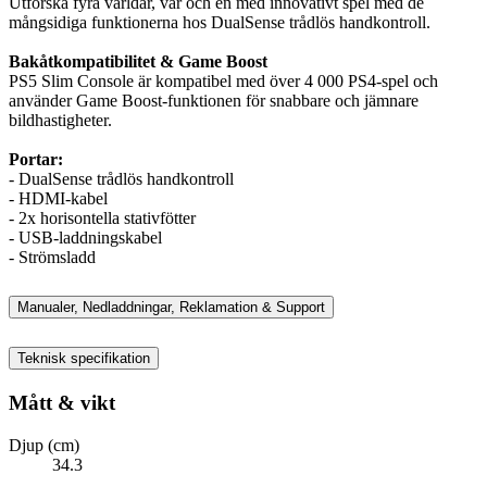
Utforska fyra världar, var och en med innovativt spel med de
mångsidiga funktionerna hos DualSense trådlös handkontroll.
Bakåtkompatibilitet & Game Boost
PS5 Slim Console är kompatibel med över 4 000 PS4-spel och
använder Game Boost-funktionen för snabbare och jämnare
bildhastigheter.
Portar:
- DualSense trådlös handkontroll
- HDMI-kabel
- 2x horisontella stativfötter
- USB-laddningskabel
- Strömsladd
Manualer, Nedladdningar, Reklamation & Support
Teknisk specifikation
Mått & vikt
Djup (cm)
34.3