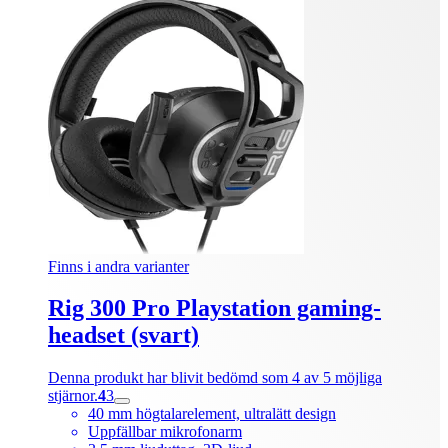
Finns i andra varianter
Rig 300 Pro Playstation gaming-
headset (svart)
Denna produkt har blivit bedömd som 4 av 5 möjliga
stjärnor.
4
3
40 mm högtalarelement, ultralätt design
Uppfällbar mikrofonarm