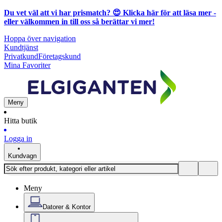
Du vet väl att vi har prismatch? 😍
Klicka här för att läsa mer
-
eller välkommen in till oss så berättar vi mer!
Hoppa över navigation
Kundtjänst
Privatkund
Företagskund
Mina Favoriter
Meny
Hitta butik
Logga in
Kundvagn
Meny
Datorer & Kontor