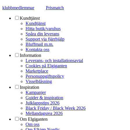
klubbmedlemmar
Prismatch
Kundtjänst
Kundtjänst
Hitta butik/varuhus
Spåra din leverans
Support via fjärrhjälp
Bluffmail m.m.
Kontakta oss
Information
Leverans- och installationsavtal
Cookies på Elgiganten
Marketplace
Personuppgiftspolicy
Visselblåsning
Inspiration
Kampanjer
Guider & inspiration
Julklappstips 2026
Black Friday / Black Week 2026
Mellandagsrea 2026
Om Elgiganten
Om oss
Om Elkjøp Nordic