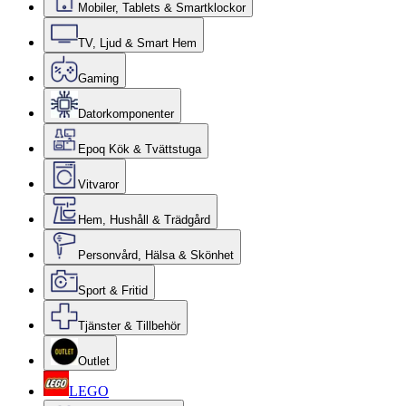
Mobiler, Tablets & Smartklockor
TV, Ljud & Smart Hem
Gaming
Datorkomponenter
Epoq Kök & Tvättstuga
Vitvaror
Hem, Hushåll & Trädgård
Personvård, Hälsa & Skönhet
Sport & Fritid
Tjänster & Tillbehör
Outlet
LEGO