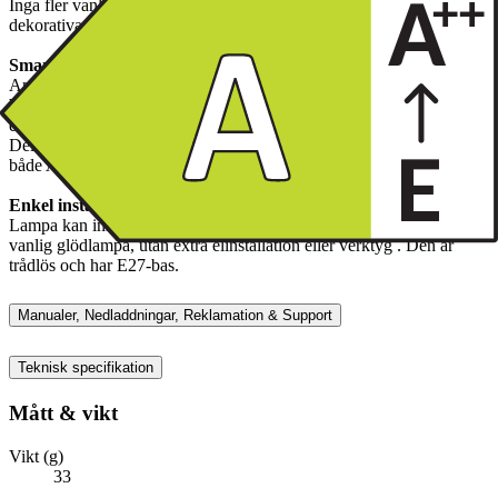
Inga fler vanliga glödlampor. Utrusta ditt hus med denna eleganta,
dekorativa LED-lampa med spiraltråd som avger naturlig vit glöd.
Smart app-kontroll
Använd Deltaco Smart Home-appen för att dämpa ljuset efter
behov. Du har även möjlighet att skapa automatiska åtgärder,
exempelvis tända ljuset när solen går ner (med en eller flera lampor).
Deltaco Smart Home-appen är tillgänglig för gratis nedladdning för
både Android och iOS.
Enkel installation
Lampa kan installeras på samma sätt som om du skulle installera en
vanlig glödlampa, utan extra elinstallation eller verktyg . Den är
trådlös och har E27-bas.
Manualer, Nedladdningar, Reklamation & Support
Teknisk specifikation
Mått & vikt
Vikt (g)
33