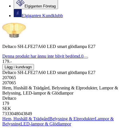
Elgiganten Företag
Elgiganten Kundklubb
Deltaco SH-LFE27A60 LED smart glödlampa E27
Denna produkt har ännu inte blivit bedömd.
0
179.-
Lägg i kundvagn
Deltaco SH-LFE27A60 LED smart glödlampa E27
207065
207065
Hem, Hushåll & Trädgård, Belysning & Elprodukter, Lampor &
Belysning, LED-lampor & Glödlampor
Deltaco
179
SEK
7333048043849
Hem, Hushåll & Trädgård
Belysning & Elprodukter
Lampor &
Belysning
LED-lampor & Glödlampor