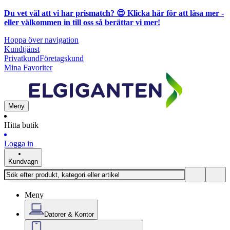
Du vet väl att vi har prismatch? 😍
Klicka här för att läsa mer
-
eller välkommen in till oss så berättar vi mer!
Hoppa över navigation
Kundtjänst
Privatkund
Företagskund
Mina Favoriter
Meny
Hitta butik
Logga in
Kundvagn
Meny
Datorer & Kontor