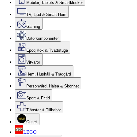
Mobiler, Tablets & Smartklockor
TV, Ljud & Smart Hem
Gaming
Datorkomponenter
Epoq Kök & Tvättstuga
Vitvaror
Hem, Hushåll & Trädgård
Personvård, Hälsa & Skönhet
Sport & Fritid
Tjänster & Tillbehör
Outlet
LEGO