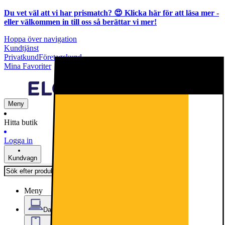
Du vet väl att vi har prismatch? 😍
Klicka här för att läsa mer
-
eller välkommen in till oss så berättar vi mer!
Hoppa över navigation
Kundtjänst
Privatkund
Företagskund
Mina Favoriter
Meny
Hitta butik
Logga in
Kundvagn
Meny
Datorer & Kontor