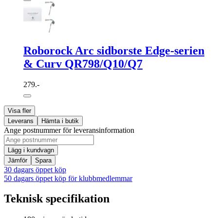
Roborock Arc sidborste Edge-serien
& Curv QR798/Q10/Q7
279.-
Visa fler
Leverans
Hämta i butik
Ange postnummer för leveransinformation
Lägg i kundvagn
Jämför
Spara
30 dagars öppet köp
50 dagars öppet köp för klubbmedlemmar
Teknisk specifikation