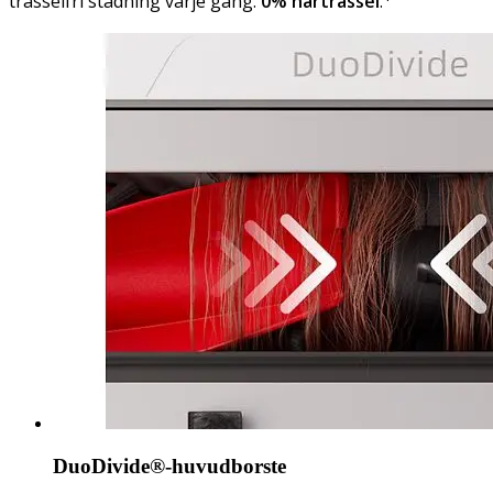
trasselfri städning varje gång.
0% hårtrassel
.
DuoDivide®-huvudborste