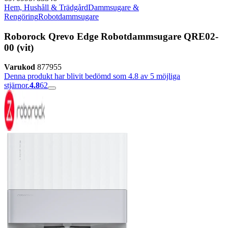
Hem, Hushåll & Trädgård
Dammsugare &
Rengöring
Robotdammsugare
Roborock Qrevo Edge Robotdammsugare QRE02-
00 (vit)
Varukod
877955
Denna produkt har blivit bedömd som 4.8 av 5 möjliga
stjärnor.
4.8
62