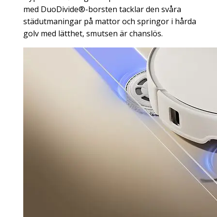
med DuoDivide®-borsten tacklar den svåra
städutmaningar på mattor och springor i hårda
golv med lätthet, smutsen är chanslös.