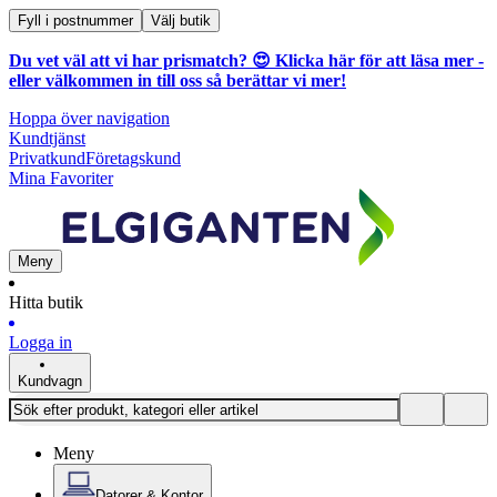
Fyll i postnummer
Välj butik
Du vet väl att vi har prismatch? 😍
Klicka här för att läsa mer
-
eller välkommen in till oss så berättar vi mer!
Hoppa över navigation
Kundtjänst
Privatkund
Företagskund
Mina Favoriter
Meny
Hitta butik
Logga in
Kundvagn
Meny
Datorer & Kontor