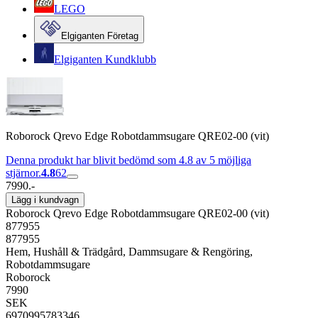
LEGO
Elgiganten Företag
Elgiganten Kundklubb
Roborock Qrevo Edge Robotdammsugare QRE02-00 (vit)
Denna produkt har blivit bedömd som 4.8 av 5 möjliga
stjärnor.
4.8
62
7990.-
Lägg i kundvagn
Roborock Qrevo Edge Robotdammsugare QRE02-00 (vit)
877955
877955
Hem, Hushåll & Trädgård, Dammsugare & Rengöring,
Robotdammsugare
Roborock
7990
SEK
6970995783346