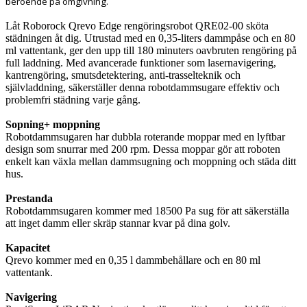
beroende på omgivning.
Låt Roborock Qrevo Edge rengöringsrobot QRE02-00 sköta
städningen åt dig. Utrustad med en 0,35-liters dammpåse och en 80
ml vattentank, ger den upp till 180 minuters oavbruten rengöring på
full laddning. Med avancerade funktioner som lasernavigering,
kantrengöring, smutsdetektering, anti-trasselteknik och
självladdning, säkerställer denna robotdammsugare effektiv och
problemfri städning varje gång.
Sopning+ moppning
Robotdammsugaren har dubbla roterande moppar med en lyftbar
design som snurrar med 200 rpm. Dessa moppar gör att roboten
enkelt kan växla mellan dammsugning och moppning och städa ditt
hus.
Prestanda
Robotdammsugaren kommer med 18500 Pa sug för att säkerställa
att inget damm eller skräp stannar kvar på dina golv.
Kapacitet
Qrevo kommer med en 0,35 l dammbehållare och en 80 ml
vattentank.
Navigering