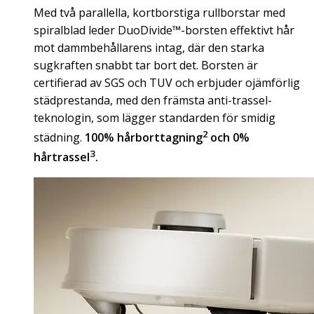
Med två parallella, kortborstiga rullborstar med
spiralblad leder DuoDivide™-borsten effektivt hår
mot dammbehållarens intag, där den starka
sugkraften snabbt tar bort det. Borsten är
certifierad av SGS och TUV och erbjuder ojämförlig
städprestanda, med den främsta anti-trassel-
teknologin, som lägger standarden för smidig
2
städning.
100% hårborttagning
och
0%
3
hårtrassel
.