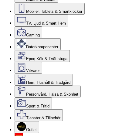
Mobiler, Tablets & Smartklockor
TV, Ljud & Smart Hem
Gaming
Datorkomponenter
Epoq Kök & Tvättstuga
Vitvaror
Hem, Hushåll & Trädgård
Personvård, Hälsa & Skönhet
Sport & Fritid
Tjänster & Tillbehör
Outlet