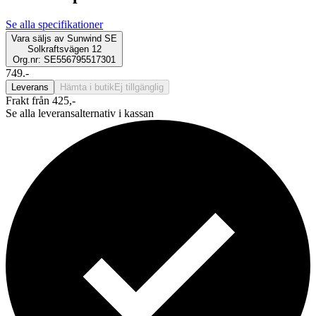
Se alla specifikationer
Vara säljs av
Sunwind SE
Solkraftsvägen 12
Org.nr: SE556795517301
749.-
Leverans
Hämta i butik
Ej tillgänglig
Frakt från 425,-
Se alla leveransalternativ i kassan