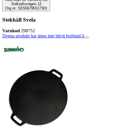
Solkraftsvägen 12
Org.nr: SE556795517301
Stekhäll Svela
Varukod
298752
Denna produkt har ännu inte blivit bedömd.
0