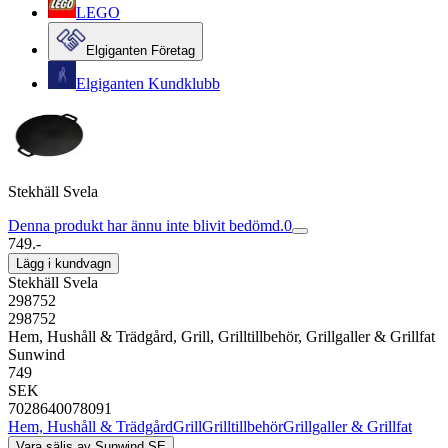
LEGO
Elgiganten Företag
Elgiganten Kundklubb
Stekhäll Svela
Denna produkt har ännu inte blivit bedömd.
0
749.-
Lägg i kundvagn
Stekhäll Svela
298752
298752
Hem, Hushåll & Trädgård, Grill, Grilltillbehör, Grillgaller & Grillfat
Sunwind
749
SEK
7028640078091
Hem, Hushåll & Trädgård
Grill
Grilltillbehör
Grillgaller & Grillfat
Vara säljs av
Sunwind SE