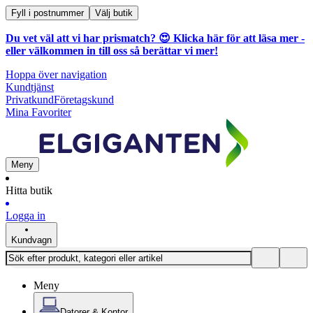
Fyll i postnummer
Välj butik
Du vet väl att vi har prismatch? 😍
Klicka här för att läsa mer
-
eller välkommen in till oss så berättar vi mer!
Hoppa över navigation
Kundtjänst
Privatkund
Företagskund
Mina Favoriter
Meny
Hitta butik
Logga in
Kundvagn
Meny
Datorer & Kontor