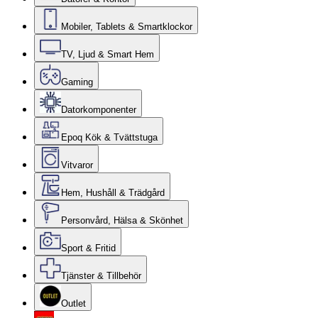
Mobiler, Tablets & Smartklockor
TV, Ljud & Smart Hem
Gaming
Datorkomponenter
Epoq Kök & Tvättstuga
Vitvaror
Hem, Hushåll & Trädgård
Personvård, Hälsa & Skönhet
Sport & Fritid
Tjänster & Tillbehör
Outlet