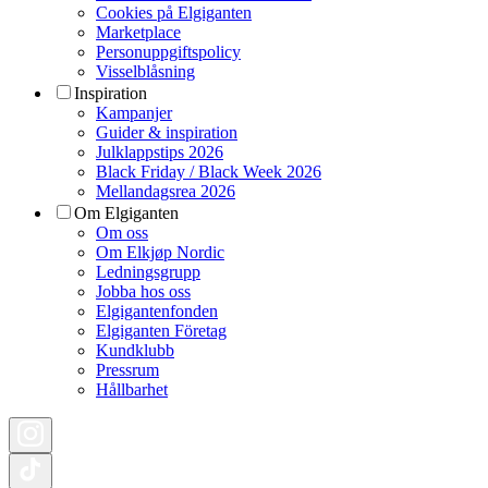
Cookies på Elgiganten
Marketplace
Personuppgiftspolicy
Visselblåsning
Inspiration
Kampanjer
Guider & inspiration
Julklappstips 2026
Black Friday / Black Week 2026
Mellandagsrea 2026
Om Elgiganten
Om oss
Om Elkjøp Nordic
Ledningsgrupp
Jobba hos oss
Elgigantenfonden
Elgiganten Företag
Kundklubb
Pressrum
Hållbarhet