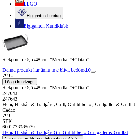
LEGO
Elgiganten Företag
Elgiganten Kundklubb
Stekpanna 26,5x48 cm. "Meridian"+"Titan"
Denna produkt har ännu inte blivit bedömd.
0
799.-
Lägg i kundvagn
Stekpanna 26,5x48 cm. "Meridian"+"Titan"
247643
247643
Hem, Hushåll & Trädgård, Grill, Grilltillbehör, Grillgaller & Grillfat
Cadac
799
SEK
6001773985079
Hem, Hushåll & Trädgård
Grill
Grilltillbehör
Grillgaller & Grillfat
Vara säljs av
Millarco International AS SE