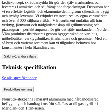
kedjekoncept, skräddarsydda för gör-det-själv-marknaden, och
levereras i attraktiva och säljfrämjande förpackningar. Dessutom har
vi en effektiv logistik- och ekonomiavdelning som säkerställer trygg
och smidig leverans. Vi erbjuder ett stort urval av egna varumärken
och över 3 000 säljbara artiklar. Vårt sortiment omfattar allt från
verktyg, järnvaror och trädgårdsredskap till grillutrustning och
pizzaugnar – perfekt anpassat för gör-det-själv-marknaden i Norden.
Våra produkter distribueras genom byggvarukedjor, varuhus,
möbelbutiker, verktygsbutiker, järnhandlare och grossister. Med ett
så brett och varierat sortiment kan vi tillgodose behoven hos
konsumenter i hela Skandinavien.
Såld av
1 andra säljare
Teknisk specifikation
Se alla specifikationer
Produktbeskrivning
Nonstick-stekpanna i massivt aluminium med hårdanodiserad
beläggning och handtag i rostfritt stål. Passar till gasolgrillar i
Meridian- och Titan-serien.