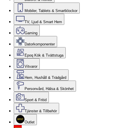
Mobiler, Tablets & Smartklockor
TV, Ljud & Smart Hem
Gaming
Datorkomponenter
Epoq Kök & Tvättstuga
Vitvaror
Hem, Hushåll & Trädgård
Personvård, Hälsa & Skönhet
Sport & Fritid
Tjänster & Tillbehör
Outlet