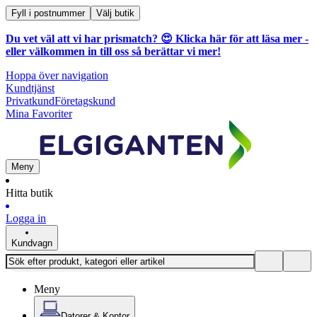
Fyll i postnummer
Välj butik
Du vet väl att vi har prismatch? 😍
Klicka här för att läsa mer
-
eller välkommen in till oss så berättar vi mer!
Hoppa över navigation
Kundtjänst
Privatkund
Företagskund
Mina Favoriter
Meny
Hitta butik
Logga in
Kundvagn
Meny
Datorer & Kontor