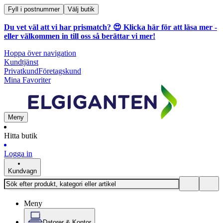
Fyll i postnummer
Välj butik
Du vet väl att vi har prismatch? 😍
Klicka här för att läsa mer
-
eller välkommen in till oss så berättar vi mer!
Hoppa över navigation
Kundtjänst
Privatkund
Företagskund
Mina Favoriter
Meny
Hitta butik
Logga in
Kundvagn
Meny
Datorer & Kontor