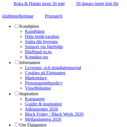
Boka & Hämta inom 30 min
50 dagars öppet köp för
klubbmedlemmar
Prismatch
Kundtjänst
Kundtjänst
Hitta butik/varuhus
Spåra din leverans
Support via fjärrhjälp
Bluffmail m.m.
Kontakta oss
Information
Leverans- och installationsavtal
Cookies på Elgiganten
Marketplace
Personuppgiftspolicy
Visselblåsning
Inspiration
Kampanjer
Guider & inspiration
Julklappstips 2026
Black Friday / Black Week 2026
Mellandagsrea 2026
Om Elgiganten