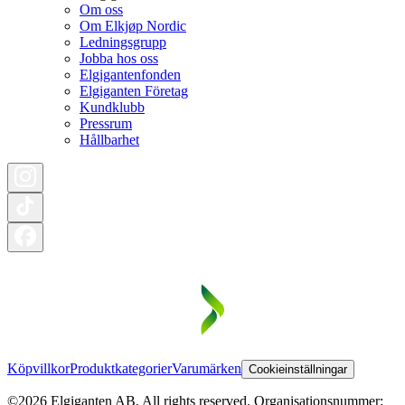
Om oss
Om Elkjøp Nordic
Ledningsgrupp
Jobba hos oss
Elgigantenfonden
Elgiganten Företag
Kundklubb
Pressrum
Hållbarhet
Köpvillkor
Produktkategorier
Varumärken
Cookieinställningar
©2026 Elgiganten AB. All rights reserved. Organisationsnummer: