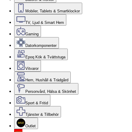
Mobiler, Tablets & Smartklockor
TV, Ljud & Smart Hem
Gaming
Datorkomponenter
Epoq Kök & Tvättstuga
Vitvaror
Hem, Hushåll & Trädgård
Personvård, Hälsa & Skönhet
Sport & Fritid
Tjänster & Tillbehör
Outlet