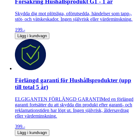
Försäkring Hushållsprodukt G1 - 1 år
Skydda dig mot plötsliga, oförutsedda, händelser som tapp-,
stöt- och vätskeskador. Ingen självrisk eller värdeminskning.
199.-
Lägg i kundvagn
Förlängd garanti för Hushållsprodukter (upp
till total 5 år)
ELGIGANTEN FÖRLÄNGD GARANTIMed en förlängd
garanti fortsätter du att skydda din produkt efter garanti- och
reklamationstiden har löpt ut. Ingen självrisk, åldersavdrag
eller värdeminskning.
399.-
Lägg i kundvagn