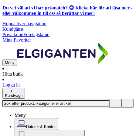
Du vet väl att vi har prismatch? 😍
Klicka här för att läsa mer
-
eller välkommen in till oss så berättar vi mer!
Hoppa över navigation
Kundtjänst
Privatkund
Företagskund
Mina Favoriter
Meny
Hitta butik
Logga in
Kundvagn
Meny
Datorer & Kontor