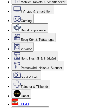
Mobiler, Tablets & Smartklockor
TV, Ljud & Smart Hem
Gaming
Datorkomponenter
Epoq Kök & Tvättstuga
Vitvaror
Hem, Hushåll & Trädgård
Personvård, Hälsa & Skönhet
Sport & Fritid
Tjänster & Tillbehör
Outlet
LEGO