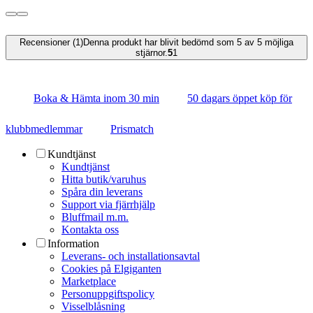
Recensioner (1)
Denna produkt har blivit bedömd som 5 av 5 möjliga
stjärnor.
5
1
Boka & Hämta inom 30 min
50 dagars öppet köp för
klubbmedlemmar
Prismatch
Kundtjänst
Kundtjänst
Hitta butik/varuhus
Spåra din leverans
Support via fjärrhjälp
Bluffmail m.m.
Kontakta oss
Information
Leverans- och installationsavtal
Cookies på Elgiganten
Marketplace
Personuppgiftspolicy
Visselblåsning