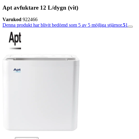
Apt avfuktare 12 L/dygn (vit)
Varukod
922466
Denna produkt har blivit bedömd som 5 av 5 möjliga stjärnor.
5
1