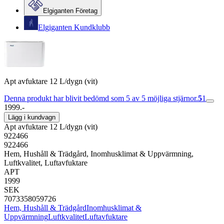
Elgiganten Företag
Elgiganten Kundklubb
Apt avfuktare 12 L/dygn (vit)
Denna produkt har blivit bedömd som 5 av 5 möjliga stjärnor.
5
1
1999.-
Lägg i kundvagn
Apt avfuktare 12 L/dygn (vit)
922466
922466
Hem, Hushåll & Trädgård, Inomhusklimat & Uppvärmning,
Luftkvalitet, Luftavfuktare
APT
1999
SEK
7073358059726
Hem, Hushåll & Trädgård
Inomhusklimat &
Uppvärmning
Luftkvalitet
Luftavfuktare