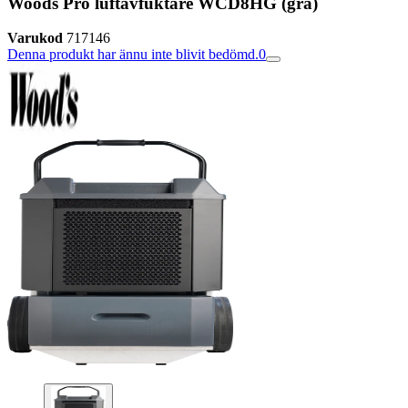
Woods Pro luftavfuktare WCD8HG (grå)
Varukod
717146
Denna produkt har ännu inte blivit bedömd.
0