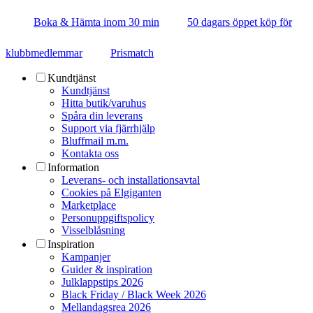
Boka & Hämta inom 30 min
50 dagars öppet köp för
klubbmedlemmar
Prismatch
Kundtjänst
Kundtjänst
Hitta butik/varuhus
Spåra din leverans
Support via fjärrhjälp
Bluffmail m.m.
Kontakta oss
Information
Leverans- och installationsavtal
Cookies på Elgiganten
Marketplace
Personuppgiftspolicy
Visselblåsning
Inspiration
Kampanjer
Guider & inspiration
Julklappstips 2026
Black Friday / Black Week 2026
Mellandagsrea 2026