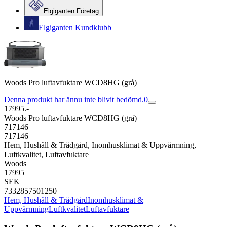
Elgiganten Företag
Elgiganten Kundklubb
Woods Pro luftavfuktare WCD8HG (grå)
Denna produkt har ännu inte blivit bedömd.
0
17995.-
Woods Pro luftavfuktare WCD8HG (grå)
717146
717146
Hem, Hushåll & Trädgård, Inomhusklimat & Uppvärmning,
Luftkvalitet, Luftavfuktare
Woods
17995
SEK
7332857501250
Hem, Hushåll & Trädgård
Inomhusklimat &
Uppvärmning
Luftkvalitet
Luftavfuktare