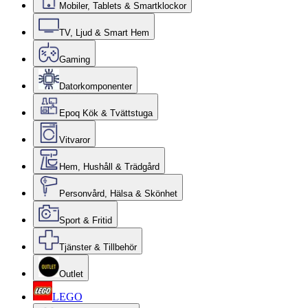
Mobiler, Tablets & Smartklockor
TV, Ljud & Smart Hem
Gaming
Datorkomponenter
Epoq Kök & Tvättstuga
Vitvaror
Hem, Hushåll & Trädgård
Personvård, Hälsa & Skönhet
Sport & Fritid
Tjänster & Tillbehör
Outlet
LEGO