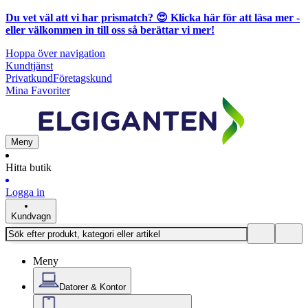
Du vet väl att vi har prismatch? 😍
Klicka här för att läsa mer
-
eller välkommen in till oss så berättar vi mer!
Hoppa över navigation
Kundtjänst
Privatkund
Företagskund
Mina Favoriter
Meny
Hitta butik
Logga in
Kundvagn
Meny
Datorer & Kontor