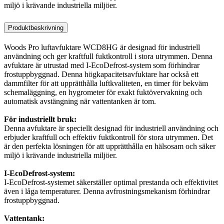
miljö i krävande industriella miljöer.
Produktbeskrivning
Woods Pro luftavfuktare WCD8HG är designad för industriell
användning och ger kraftfull fuktkontroll i stora utrymmen. Denna
avfuktare är utrustad med I-EcoDefrost-system som förhindrar
frostuppbyggnad. Denna högkapacitetsavfuktare har också ett
dammfilter för att upprätthålla luftkvaliteten, en timer för bekväm
schemaläggning, en hygrometer för exakt fuktövervakning och
automatisk avstängning när vattentanken är tom.
För industriellt bruk:
Denna avfuktare är speciellt designad för industriell användning och
erbjuder kraftfull och effektiv fuktkontroll för stora utrymmen. Det
är den perfekta lösningen för att upprätthålla en hälsosam och säker
miljö i krävande industriella miljöer.
I-EcoDefrost-system:
I-EcoDefrost-systemet säkerställer optimal prestanda och effektivitet
även i låga temperaturer. Denna avfrostningsmekanism förhindrar
frostuppbyggnad.
Vattentank: