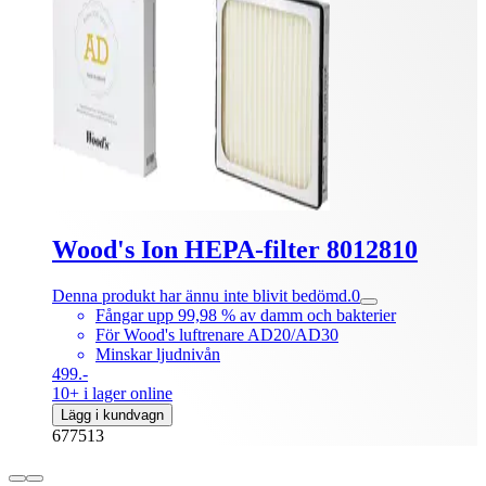
Wood's Ion HEPA-filter 8012810
Denna produkt har ännu inte blivit bedömd.
0
Fångar upp 99,98 % av damm och bakterier
För Wood's luftrenare AD20/AD30
Minskar ljudnivån
499.-
10+ i lager online
Lägg i kundvagn
677513