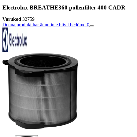
Electrolux BREATHE360 pollenfilter 400 CADR
Varukod
32759
Denna produkt har ännu inte blivit bedömd.
0