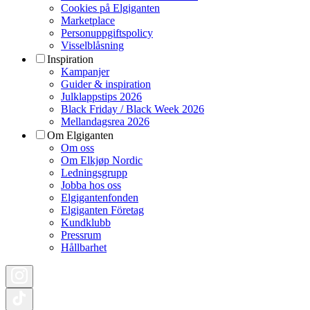
Cookies på Elgiganten
Marketplace
Personuppgiftspolicy
Visselblåsning
Inspiration
Kampanjer
Guider & inspiration
Julklappstips 2026
Black Friday / Black Week 2026
Mellandagsrea 2026
Om Elgiganten
Om oss
Om Elkjøp Nordic
Ledningsgrupp
Jobba hos oss
Elgigantenfonden
Elgiganten Företag
Kundklubb
Pressrum
Hållbarhet