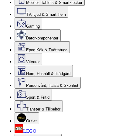
Mobiler, Tablets & Smartklockor
TV, Ljud & Smart Hem
Gaming
Datorkomponenter
Epoq Kök & Tvättstuga
Vitvaror
Hem, Hushåll & Trädgård
Personvård, Hälsa & Skönhet
Sport & Fritid
Tjänster & Tillbehör
Outlet
LEGO