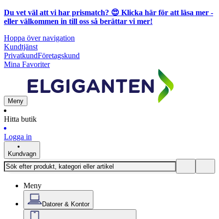
Du vet väl att vi har prismatch? 😍
Klicka här för att läsa mer
-
eller välkommen in till oss så berättar vi mer!
Hoppa över navigation
Kundtjänst
Privatkund
Företagskund
Mina Favoriter
Meny
Hitta butik
Logga in
Kundvagn
Meny
Datorer & Kontor