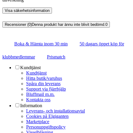
Visa säkerhetsinformation
Recensioner (0)
Denna produkt har ännu inte blivit bedömd.
0
Boka & Hämta inom 30 min
50 dagars öppet köp för
klubbmedlemmar
Prismatch
Kundtjänst
Kundtjänst
Hitta butik/varuhus
Spåra din leverans
Support via fjärrhjälp
Bluffmail m.m.
Kontakta oss
Information
Leverans- och installationsavtal
Cookies på Elgiganten
Marketplace
Personuppgiftspolicy
Visselblåsning