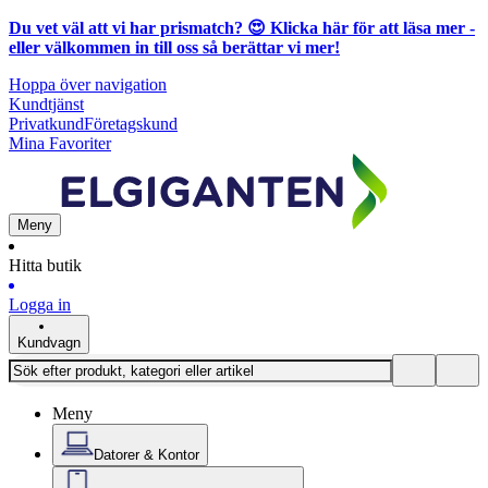
Du vet väl att vi har prismatch? 😍
Klicka här för att läsa mer
-
eller välkommen in till oss så berättar vi mer!
Hoppa över navigation
Kundtjänst
Privatkund
Företagskund
Mina Favoriter
Meny
Hitta butik
Logga in
Kundvagn
Meny
Datorer & Kontor