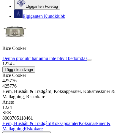
Elgiganten Företag
Elgiganten Kundklubb
Rice Cooker
Denna produkt har ännu inte blivit bedömd.
0
1224.-
Lägg i kundvagn
Rice Cooker
425776
425776
Hem, Hushåll & Trädgård, Köksapparater, Köksmaskiner &
Matlagning, Riskokare
Ariete
1224
SEK
8003705118461
Hem, Hushåll & Trädgård
Köksapparater
Köksmaskiner &
Matlagning
Riskokare