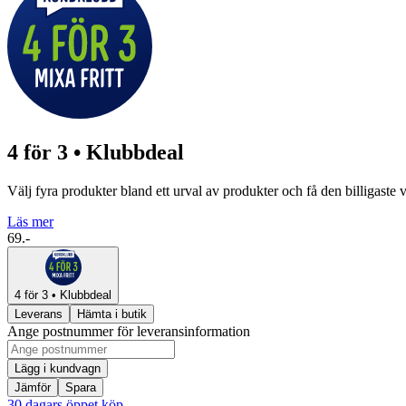
4 för 3 • Klubbdeal
Välj fyra produkter bland ett urval av produkter och få den billigaste
Läs mer
69.-
4 för 3 • Klubbdeal
Leverans
Hämta i butik
Ange postnummer för leveransinformation
Lägg i kundvagn
Jämför
Spara
30 dagars öppet köp