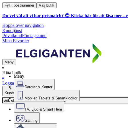
Fyll i postnummer
Välj butik
Du vet väl att vi har prismatch? 😍
Klicka här för att läsa mer
- e
Hoppa över navigation
Kundtjänst
Privatkund
Företagskund
Mina Favoriter
Meny
Hitta butik
Meny
Logga in
Datorer & Kontor
Kundvagn
Mobiler, Tablets & Smartklockor
TV, Ljud & Smart Hem
Gaming