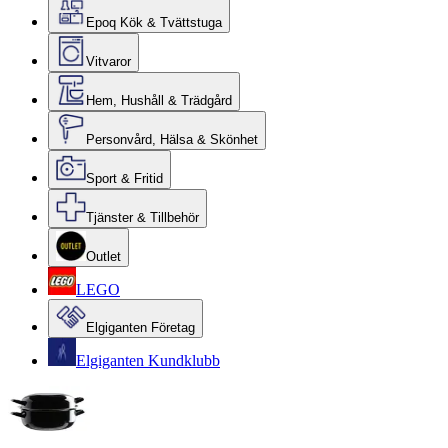
Epoq Kök & Tvättstuga
Vitvaror
Hem, Hushåll & Trädgård
Personvård, Hälsa & Skönhet
Sport & Fritid
Tjänster & Tillbehör
Outlet
LEGO
Elgiganten Företag
Elgiganten Kundklubb