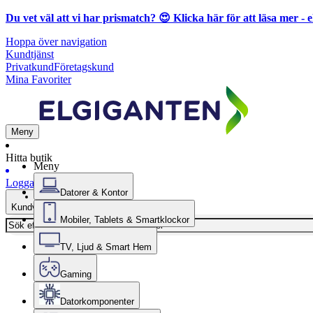
Du vet väl att vi har prismatch? 😍
Klicka här för att läsa mer
- e
Hoppa över navigation
Kundtjänst
Privatkund
Företagskund
Mina Favoriter
Meny
Hitta butik
Meny
Logga in
Datorer & Kontor
Kundvagn
Mobiler, Tablets & Smartklockor
TV, Ljud & Smart Hem
Gaming
Datorkomponenter