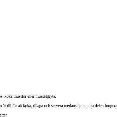
es, koka musslor eller musselgryta.
en är till för att koka, tillaga och servera medans den andra delen funge
tter.