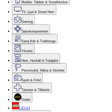
Mobiler, Tablets & Smartklockor
TV, Ljud & Smart Hem
Gaming
Datorkomponenter
Epoq Kök & Tvättstuga
Vitvaror
Hem, Hushåll & Trädgård
Personvård, Hälsa & Skönhet
Sport & Fritid
Tjänster & Tillbehör
Outlet
LEGO