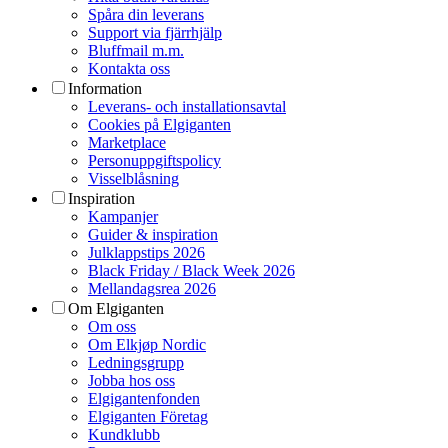
Spåra din leverans
Support via fjärrhjälp
Bluffmail m.m.
Kontakta oss
Information
Leverans- och installationsavtal
Cookies på Elgiganten
Marketplace
Personuppgiftspolicy
Visselblåsning
Inspiration
Kampanjer
Guider & inspiration
Julklappstips 2026
Black Friday / Black Week 2026
Mellandagsrea 2026
Om Elgiganten
Om oss
Om Elkjøp Nordic
Ledningsgrupp
Jobba hos oss
Elgigantenfonden
Elgiganten Företag
Kundklubb