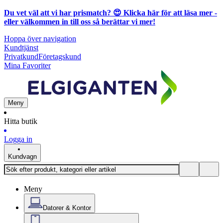
Du vet väl att vi har prismatch? 😍
Klicka här för att läsa mer
-
eller välkommen in till oss så berättar vi mer!
Hoppa över navigation
Kundtjänst
Privatkund
Företagskund
Mina Favoriter
Meny
Hitta butik
Logga in
Kundvagn
Meny
Datorer & Kontor