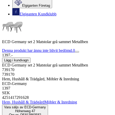
Elgiganten Företag
Elgiganten Kundklubb
ECD Germany set 2 Matstolar grå sammet Metallben
Denna produkt har ännu inte blivit bedömd.
0
1397.-
Lägg i kundvagn
ECD Germany set 2 Matstolar grå sammet Metallben
739170
739170
Hem, Hushåll & Trädgård, Möbler & Inredning
ECD-Germany
1397
SEK
4251417291628
Hem, Hushåll & Trädgård
Möbler & Inredning
Vara säljs av
ECD-Germany
Höhenweg 47
Org.nr: DE813860582