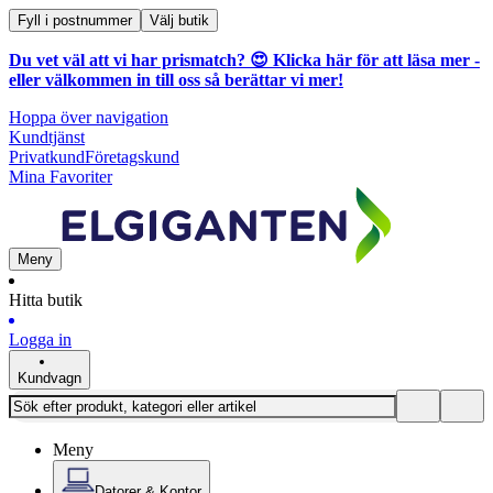
Fyll i postnummer
Välj butik
Du vet väl att vi har prismatch? 😍
Klicka här för att läsa mer
-
eller välkommen in till oss så berättar vi mer!
Hoppa över navigation
Kundtjänst
Privatkund
Företagskund
Mina Favoriter
Meny
Hitta butik
Logga in
Kundvagn
Meny
Datorer & Kontor