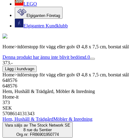
LEGO
Elgiganten Företag
Elgiganten Kundklubb
Home>itdörrstopp för vägg eller golv Ø 4,8 x 7,5 cm, borstat stål
Denna produkt har ännu inte blivit bedömd.
0
373.-
Lägg i kundvagn
Home>itdörrstopp för vägg eller golv Ø 4,8 x 7,5 cm, borstat stål
648576
648576
Hem, Hushåll & Trädgård, Möbler & Inredning
Home-it
373
SEK
5708614131343
Hem, Hushåll & Trädgård
Möbler & Inredning
Vara säljs av
The Stock Network SE
8 rue du Sentier
Org.nr: FR86901950774