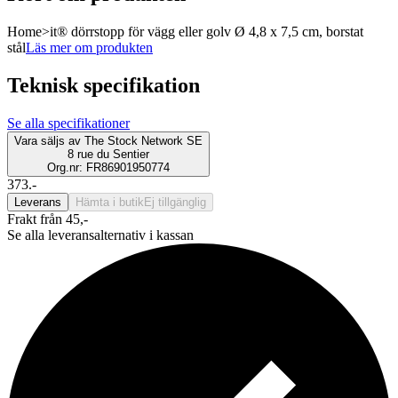
Home>it® dörrstopp för vägg eller golv Ø 4,8 x 7,5 cm, borstat
stål
Läs mer om produkten
Teknisk specifikation
Se alla specifikationer
Vara säljs av
The Stock Network SE
8 rue du Sentier
Org.nr: FR86901950774
373.-
Leverans
Hämta i butik
Ej tillgänglig
Frakt från 45,-
Se alla leveransalternativ i kassan