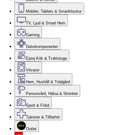
Mobiler, Tablets & Smartklockor
TV, Ljud & Smart Hem
Gaming
Datorkomponenter
Epoq Kök & Tvättstuga
Vitvaror
Hem, Hushåll & Trädgård
Personvård, Hälsa & Skönhet
Sport & Fritid
Tjänster & Tillbehör
Outlet