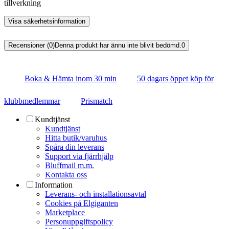
tillverkning
Visa säkerhetsinformation
Recensioner (0)
Denna produkt har ännu inte blivit bedömd.
0
Boka & Hämta inom 30 min
50 dagars öppet köp för
klubbmedlemmar
Prismatch
Kundtjänst
Kundtjänst
Hitta butik/varuhus
Spåra din leverans
Support via fjärrhjälp
Bluffmail m.m.
Kontakta oss
Information
Leverans- och installationsavtal
Cookies på Elgiganten
Marketplace
Personuppgiftspolicy