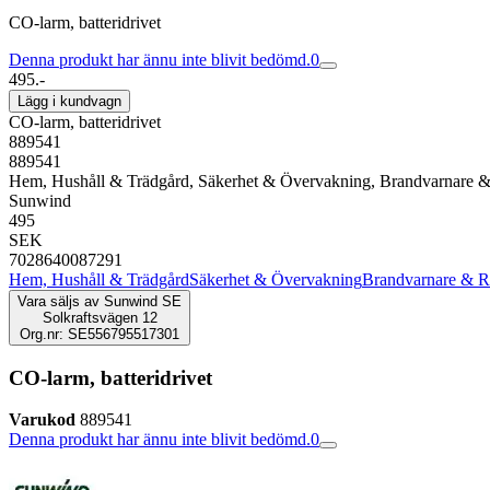
CO-larm, batteridrivet
Denna produkt har ännu inte blivit bedömd.
0
495.-
Lägg i kundvagn
CO-larm, batteridrivet
889541
889541
Hem, Hushåll & Trädgård, Säkerhet & Övervakning, Brandvarnare &
Sunwind
495
SEK
7028640087291
Hem, Hushåll & Trädgård
Säkerhet & Övervakning
Brandvarnare & R
Vara säljs av
Sunwind SE
Solkraftsvägen 12
Org.nr: SE556795517301
CO-larm, batteridrivet
Varukod
889541
Denna produkt har ännu inte blivit bedömd.
0