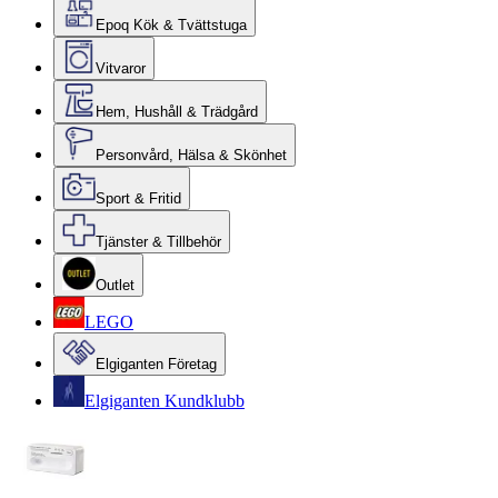
Epoq Kök & Tvättstuga
Vitvaror
Hem, Hushåll & Trädgård
Personvård, Hälsa & Skönhet
Sport & Fritid
Tjänster & Tillbehör
Outlet
LEGO
Elgiganten Företag
Elgiganten Kundklubb