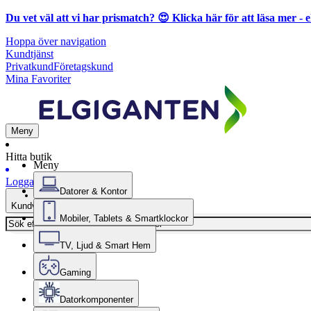
Du vet väl att vi har prismatch? 😍
Klicka här för att läsa mer
- e
Hoppa över navigation
Kundtjänst
Privatkund
Företagskund
Mina Favoriter
Meny
Hitta butik
Meny
Logga in
Datorer & Kontor
Kundvagn
Mobiler, Tablets & Smartklockor
TV, Ljud & Smart Hem
Gaming
Datorkomponenter