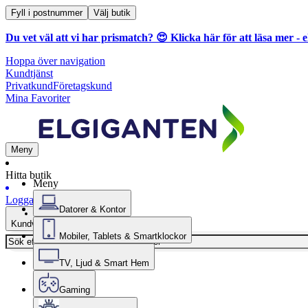
Fyll i postnummer
Välj butik
Du vet väl att vi har prismatch? 😍
Klicka här för att läsa mer
- e
Hoppa över navigation
Kundtjänst
Privatkund
Företagskund
Mina Favoriter
Meny
Hitta butik
Meny
Logga in
Datorer & Kontor
Kundvagn
Mobiler, Tablets & Smartklockor
TV, Ljud & Smart Hem
Gaming