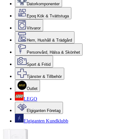
Datorkomponenter
Epoq Kök & Tvättstuga
Vitvaror
Hem, Hushåll & Trädgård
Personvård, Hälsa & Skönhet
Sport & Fritid
Tjänster & Tillbehör
Outlet
LEGO
Elgiganten Företag
Elgiganten Kundklubb