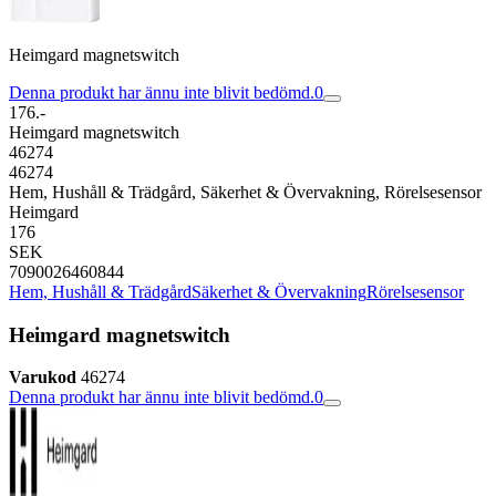
Heimgard magnetswitch
Denna produkt har ännu inte blivit bedömd.
0
176.-
Heimgard magnetswitch
46274
46274
Hem, Hushåll & Trädgård, Säkerhet & Övervakning, Rörelsesensor
Heimgard
176
SEK
7090026460844
Hem, Hushåll & Trädgård
Säkerhet & Övervakning
Rörelsesensor
Heimgard magnetswitch
Varukod
46274
Denna produkt har ännu inte blivit bedömd.
0