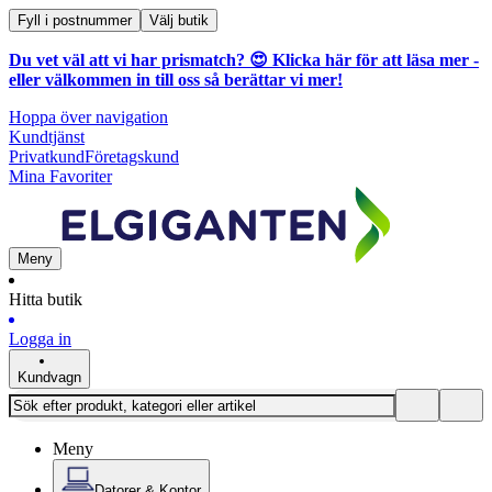
Fyll i postnummer
Välj butik
Du vet väl att vi har prismatch? 😍
Klicka här för att läsa mer
-
eller välkommen in till oss så berättar vi mer!
Hoppa över navigation
Kundtjänst
Privatkund
Företagskund
Mina Favoriter
Meny
Hitta butik
Logga in
Kundvagn
Meny
Datorer & Kontor