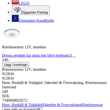
LEGO
Elgiganten Företag
Elgiganten Kundklubb
Rörelsesensor 12V, inomhus
Denna produkt har ännu inte blivit bedömd.
0
249.-
Lägg i kundvagn
Rörelsesensor 12V, inomhus
912834
912834
Hem, Hushåll & Trädgård, Säkerhet & Övervakning, Rörelsesensor
Sunwind
249
SEK
7340068920272
Hem, Hushåll & Trädgård
Säkerhet & Övervakning
Rörelsesensor
Vara säljs av
Sunwind SE