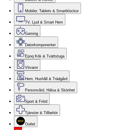
Mobiler, Tablets & Smartklockor
TV, Ljud & Smart Hem
Gaming
Datorkomponenter
Epoq Kök & Tvättstuga
Vitvaror
Hem, Hushåll & Trädgård
Personvård, Hälsa & Skönhet
Sport & Fritid
Tjänster & Tillbehör
Outlet