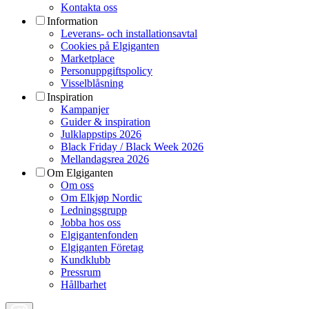
Kontakta oss
Information
Leverans- och installationsavtal
Cookies på Elgiganten
Marketplace
Personuppgiftspolicy
Visselblåsning
Inspiration
Kampanjer
Guider & inspiration
Julklappstips 2026
Black Friday / Black Week 2026
Mellandagsrea 2026
Om Elgiganten
Om oss
Om Elkjøp Nordic
Ledningsgrupp
Jobba hos oss
Elgigantenfonden
Elgiganten Företag
Kundklubb
Pressrum
Hållbarhet