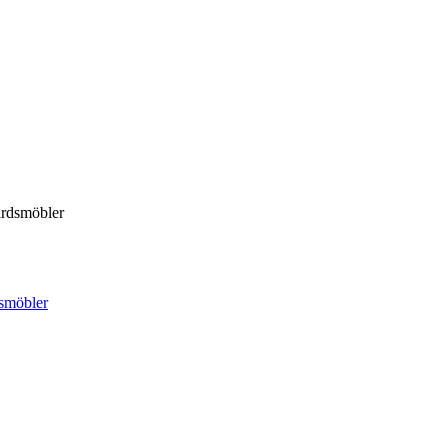
årdsmöbler
smöbler