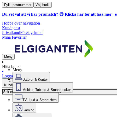
Fyll i postnummer
Välj butik
Du vet väl att vi har prismatch? 😍
Klicka här för att läsa mer
- e
Hoppa över navigation
Kundtjänst
Privatkund
Företagskund
Mina Favoriter
Meny
Hitta butik
Meny
Logga in
Datorer & Kontor
Kundvagn
Mobiler, Tablets & Smartklockor
TV, Ljud & Smart Hem
Gaming