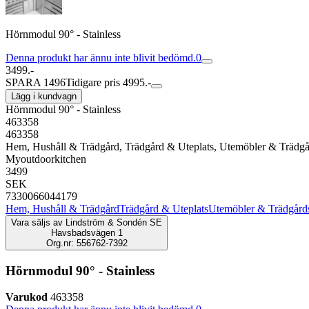
Hörnmodul 90° - Stainless
Denna produkt har ännu inte blivit bedömd.
0
3499.-
SPARA 1496
Tidigare pris 4995.-
Lägg i kundvagn
Hörnmodul 90° - Stainless
463358
463358
Hem, Hushåll & Trädgård, Trädgård & Uteplats, Utemöbler & Trädg
Myoutdoorkitchen
3499
SEK
7330066044179
Hem, Hushåll & Trädgård
Trädgård & Uteplats
Utemöbler & Trädgård
Vara säljs av
Lindström & Sondén SE
Havsbadsvägen 1
Org.nr: 556762-7392
Hörnmodul 90° - Stainless
Varukod
463358