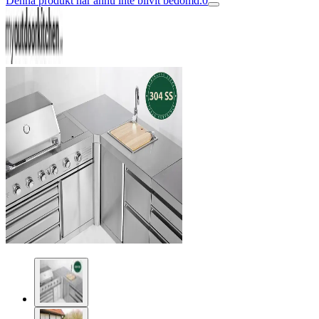
Denna produkt har ännu inte blivit bedömd.
0