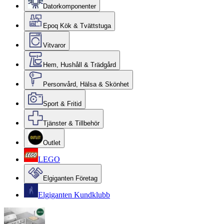
Datorkomponenter
Epoq Kök & Tvättstuga
Vitvaror
Hem, Hushåll & Trädgård
Personvård, Hälsa & Skönhet
Sport & Fritid
Tjänster & Tillbehör
Outlet
LEGO
Elgiganten Företag
Elgiganten Kundklubb