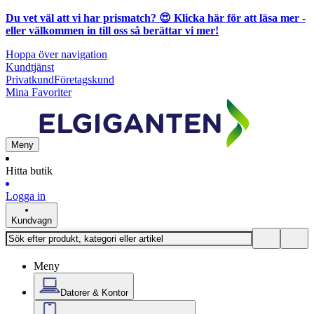
Du vet väl att vi har prismatch? 😍
Klicka här för att läsa mer
-
eller välkommen in till oss så berättar vi mer!
Hoppa över navigation
Kundtjänst
Privatkund
Företagskund
Mina Favoriter
Meny
Hitta butik
Logga in
Kundvagn
Meny
Datorer & Kontor