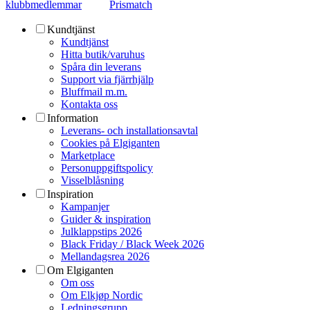
klubbmedlemmar
Prismatch
Kundtjänst
Kundtjänst
Hitta butik/varuhus
Spåra din leverans
Support via fjärrhjälp
Bluffmail m.m.
Kontakta oss
Information
Leverans- och installationsavtal
Cookies på Elgiganten
Marketplace
Personuppgiftspolicy
Visselblåsning
Inspiration
Kampanjer
Guider & inspiration
Julklappstips 2026
Black Friday / Black Week 2026
Mellandagsrea 2026
Om Elgiganten
Om oss
Om Elkjøp Nordic
Ledningsgrupp