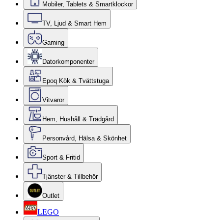
Mobiler, Tablets & Smartklockor
TV, Ljud & Smart Hem
Gaming
Datorkomponenter
Epoq Kök & Tvättstuga
Vitvaror
Hem, Hushåll & Trädgård
Personvård, Hälsa & Skönhet
Sport & Fritid
Tjänster & Tillbehör
Outlet
LEGO