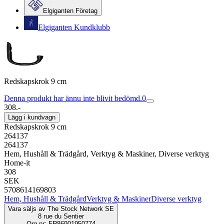
Elgiganten Företag
Elgiganten Kundklubb
Redskapskrok 9 cm
Denna produkt har ännu inte blivit bedömd.
0
308.-
Lägg i kundvagn
Redskapskrok 9 cm
264137
264137
Hem, Hushåll & Trädgård, Verktyg & Maskiner, Diverse verktyg
Home-it
308
SEK
5708614169803
Hem, Hushåll & Trädgård
Verktyg & Maskiner
Diverse verktyg
Vara säljs av
The Stock Network SE
8 rue du Sentier
Org.nr: FR86901950774