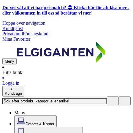
Du vet väl att vi har prismatch? 😍
Klicka här för att läsa mer
-
eller välkommen in till oss så berättar vi mer!
Hoppa över navigation
Kundtjänst
Privatkund
Företagskund
Mina Favoriter
Meny
Hitta butik
Logga in
Kundvagn
Meny
Datorer & Kontor