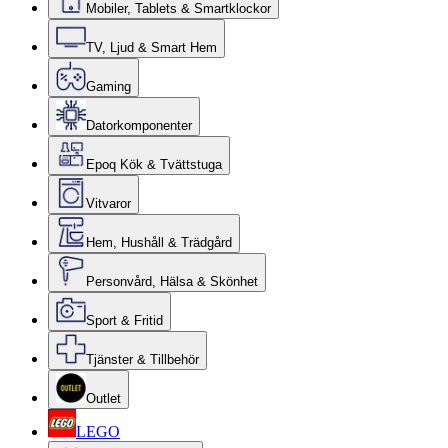
Mobiler, Tablets & Smartklockor
TV, Ljud & Smart Hem
Gaming
Datorkomponenter
Epoq Kök & Tvättstuga
Vitvaror
Hem, Hushåll & Trädgård
Personvård, Hälsa & Skönhet
Sport & Fritid
Tjänster & Tillbehör
Outlet
LEGO