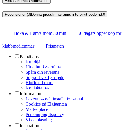
Visa säkerhetsinformation
Recensioner (0)
Denna produkt har ännu inte blivit bedömd.
0
Boka & Hämta inom 30 min
50 dagars öppet köp för
klubbmedlemmar
Prismatch
Kundtjänst
Kundtjänst
Hitta butik/varuhus
Spåra din leverans
Support via fjärrhjälp
Bluffmail m.m.
Kontakta oss
Information
Leverans- och installationsavtal
Cookies på Elgiganten
Marketplace
Personuppgiftspolicy
Visselblåsning
Inspiration