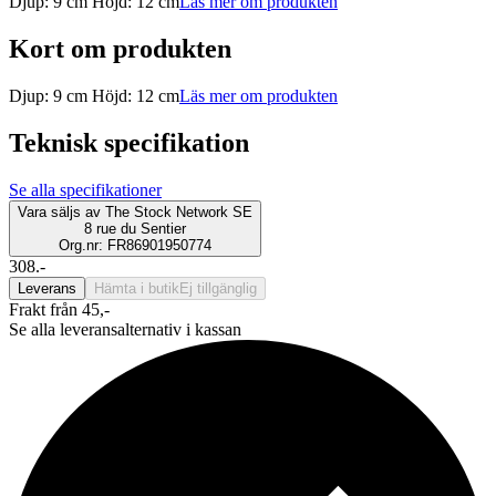
Djup: 9 cm Höjd: 12 cm
Läs mer om produkten
Kort om produkten
Djup: 9 cm Höjd: 12 cm
Läs mer om produkten
Teknisk specifikation
Se alla specifikationer
Vara säljs av
The Stock Network SE
8 rue du Sentier
Org.nr: FR86901950774
308.-
Leverans
Hämta i butik
Ej tillgänglig
Frakt från 45,-
Se alla leveransalternativ i kassan