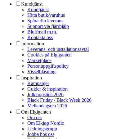
Kundtjänst
Kundtjänst
Hitta butik/varuhus
Spåra din leverans
Support via fjärrhjälp
Bluffmail m.m.
Kontakta oss
Information
Leverans- och installationsavtal
Cookies på Elgiganten
Marketplace
Personuppgiftspolicy
Visselblåsning
Inspiration
Kampanjer
Guider & inspiration
Julklappstips 2026
Black Friday / Black Week 2026
Mellandagsrea 2026
Om Elgiganten
Om oss
Om Elkjøp Nordic
Ledningsgrupp
Jobba hos oss