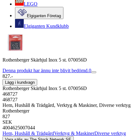
LEGO
Elgiganten Företag
Elgiganten Kundklubb
Rothenberger Skärhjul Inox 5 st. 070056D
Denna produkt har ännu inte blivit bedömd.
0
827.-
Lägg i kundvagn
Rothenberger Skärhjul Inox 5 st. 070056D
468727
468727
Hem, Hushåll & Trädgård, Verktyg & Maskiner, Diverse verktyg
Rothenberger
827
SEK
4004625007044
Hem, Hushåll & Trädgård
Verktyg & Maskiner
Diverse verktyg
Vara säljs av
The Stock Network SE