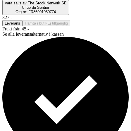
Vara säljs av
The Stock Network SE
8 rue du Sentier
Org.nr: FR86901950774
827.-
Leverans
Hämta i butik
Ej tillgänglig
Frakt från 45,-
Se alla leveransalternativ i kassan