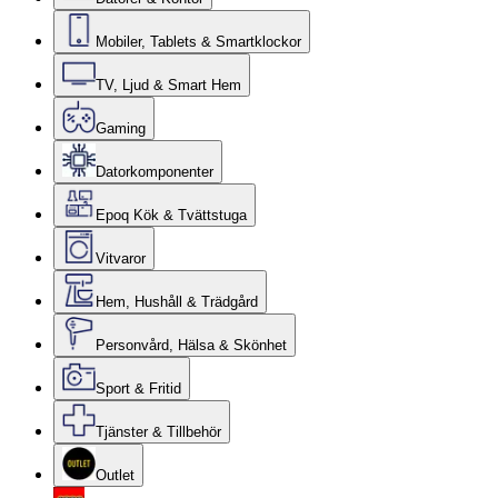
Mobiler, Tablets & Smartklockor
TV, Ljud & Smart Hem
Gaming
Datorkomponenter
Epoq Kök & Tvättstuga
Vitvaror
Hem, Hushåll & Trädgård
Personvård, Hälsa & Skönhet
Sport & Fritid
Tjänster & Tillbehör
Outlet