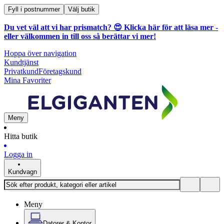
Fyll i postnummer
Välj butik
Du vet väl att vi har prismatch? 😍
Klicka här för att läsa mer
-
eller välkommen in till oss så berättar vi mer!
Hoppa över navigation
Kundtjänst
Privatkund
Företagskund
Mina Favoriter
Meny
Hitta butik
Logga in
Kundvagn
Meny
Datorer & Kontor