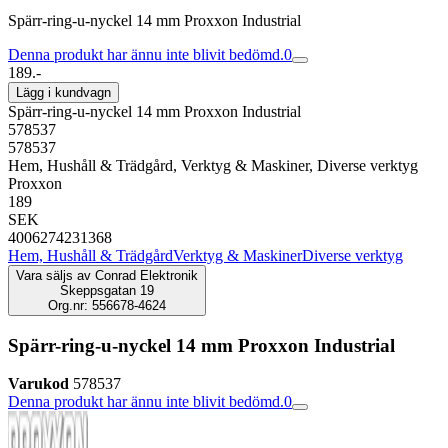
Spärr-ring-u-nyckel 14 mm Proxxon Industrial
Denna produkt har ännu inte blivit bedömd.
0
189.-
Lägg i kundvagn
Spärr-ring-u-nyckel 14 mm Proxxon Industrial
578537
578537
Hem, Hushåll & Trädgård, Verktyg & Maskiner, Diverse verktyg
Proxxon
189
SEK
4006274231368
Hem, Hushåll & Trädgård
Verktyg & Maskiner
Diverse verktyg
Vara säljs av
Conrad Elektronik
Skeppsgatan 19
Org.nr: 556678-4624
Spärr-ring-u-nyckel 14 mm Proxxon Industrial
Varukod
578537
Denna produkt har ännu inte blivit bedömd.
0