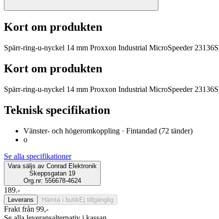
Kort om produkten
Spärr-ring-u-nyckel 14 mm Proxxon Industrial MicroSpeeder 23136Sp
Kort om produkten
Spärr-ring-u-nyckel 14 mm Proxxon Industrial MicroSpeeder 23136Sp
Teknisk specifikation
Vänster- och högeromkoppling · Fintandad (72 tänder)
o
Se alla specifikationer
Vara säljs av
Conrad Elektronik
Skeppsgatan 19
Org.nr: 556678-4624
189.-
Leverans
Hämta i butik
Ej tillgänglig
Frakt från 99,-
Se alla leveransalternativ i kassan