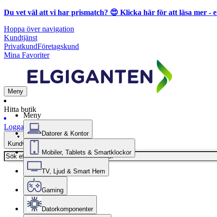
Du vet väl att vi har prismatch? 😍
Klicka här för att läsa mer
- e
Hoppa över navigation
Kundtjänst
Privatkund
Företagskund
Mina Favoriter
Meny
Hitta butik
Meny
Logga in
Datorer & Kontor
Kundvagn
Mobiler, Tablets & Smartklockor
TV, Ljud & Smart Hem
Gaming
Datorkomponenter