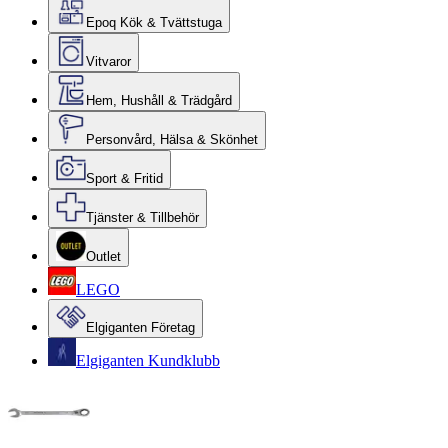
Epoq Kök & Tvättstuga
Vitvaror
Hem, Hushåll & Trädgård
Personvård, Hälsa & Skönhet
Sport & Fritid
Tjänster & Tillbehör
Outlet
LEGO
Elgiganten Företag
Elgiganten Kundklubb