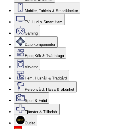
Mobiler, Tablets & Smartklockor
TV, Ljud & Smart Hem
Gaming
Datorkomponenter
Epoq Kök & Tvättstuga
Vitvaror
Hem, Hushåll & Trädgård
Personvård, Hälsa & Skönhet
Sport & Fritid
Tjänster & Tillbehör
Outlet