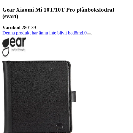
Gear Xiaomi Mi 10T/10T Pro plånboksfodral
(svart)
Varukod
280139
Denna produkt har ännu inte blivit bedömd.
0