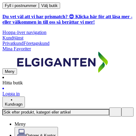
Fyll i postnummer
Välj butik
Du vet väl att vi har prismatch? 😍
Klicka här för att läsa mer
-
eller välkommen in till oss så berättar vi mer!
Hoppa över navigation
Kundtjänst
Privatkund
Företagskund
Mina Favoriter
Meny
Hitta butik
Logga in
Kundvagn
Meny
Datorer & Kontor