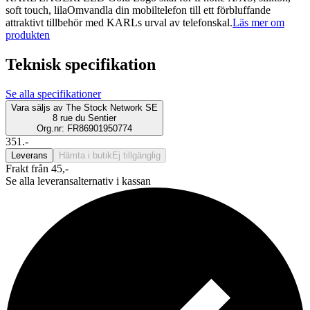
soft touch, lilaOmvandla din mobiltelefon till ett förbluffande
attraktivt tillbehör med KARLs urval av telefonskal.
Läs mer om
produkten
Teknisk specifikation
Se alla specifikationer
Vara säljs av
The Stock Network SE
8 rue du Sentier
Org.nr: FR86901950774
351.-
Leverans
Hämta i butik
Ej tillgänglig
Frakt från 45,-
Se alla leveransalternativ i kassan