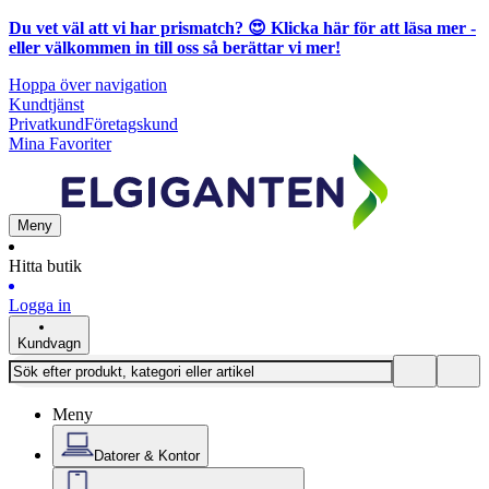
Du vet väl att vi har prismatch? 😍
Klicka här för att läsa mer
-
eller välkommen in till oss så berättar vi mer!
Hoppa över navigation
Kundtjänst
Privatkund
Företagskund
Mina Favoriter
Meny
Hitta butik
Logga in
Kundvagn
Meny
Datorer & Kontor