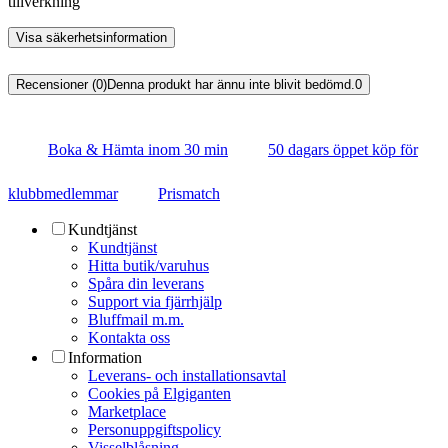
tillverkning
Visa säkerhetsinformation
Recensioner (0)
Denna produkt har ännu inte blivit bedömd.
0
Boka & Hämta inom 30 min
50 dagars öppet köp för
klubbmedlemmar
Prismatch
Kundtjänst
Kundtjänst
Hitta butik/varuhus
Spåra din leverans
Support via fjärrhjälp
Bluffmail m.m.
Kontakta oss
Information
Leverans- och installationsavtal
Cookies på Elgiganten
Marketplace
Personuppgiftspolicy
Visselblåsning