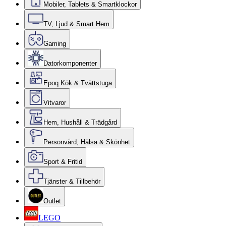
Mobiler, Tablets & Smartklockor
TV, Ljud & Smart Hem
Gaming
Datorkomponenter
Epoq Kök & Tvättstuga
Vitvaror
Hem, Hushåll & Trädgård
Personvård, Hälsa & Skönhet
Sport & Fritid
Tjänster & Tillbehör
Outlet
LEGO