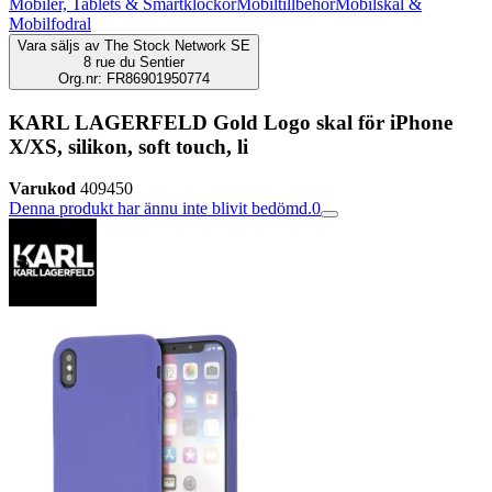
Mobiler, Tablets & Smartklockor
Mobiltillbehör
Mobilskal &
Mobilfodral
Vara säljs av
The Stock Network SE
8 rue du Sentier
Org.nr: FR86901950774
KARL LAGERFELD Gold Logo skal för iPhone
X/XS, silikon, soft touch, li
Varukod
409450
Denna produkt har ännu inte blivit bedömd.
0