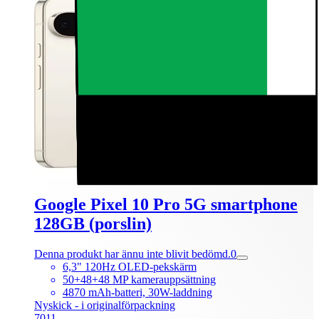
Google Pixel 10 Pro 5G smartphone
128GB (porslin)
Denna produkt har ännu inte blivit bedömd.
0
6,3" 120Hz OLED-pekskärm
50+48+48 MP kamerauppsättning
4870 mAh-batteri, 30W-laddning
Nyskick - i originalförpackning
7011.-