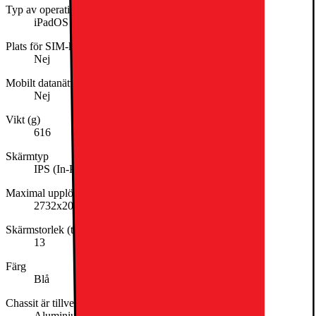
Typ av operativsystem
iPadOS
Plats för SIM-kort
Nej
Mobilt datanätverk
Nej
Vikt (g)
616
Skärmtyp
IPS (In-Plane Switching)
Maximal upplösning
2732x2048
Skärmstorlek (tum)
13
Färg
Blå
Chassit är tillverkat av
Aluminium