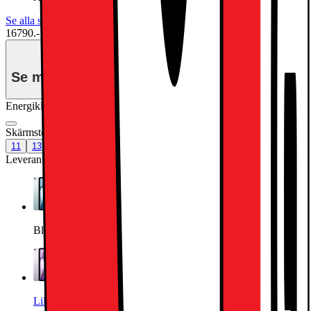
Se alla specifikationer
16790.-
Se månadspris vid delbetalning.
Energiklass
Produktinformationsblad
Skärmstorlek (tum)
:
13
11
13
Leverantörens färgnamn
:
Blå
Blå
Lila