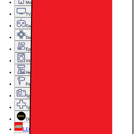
Mobiler, Tablets & Smartklockor
TV, Ljud & Smart Hem
Gaming
Datorkomponenter
Epoq Kök & Tvättstuga
Vitvaror
Hem, Hushåll & Trädgård
Personvård, Hälsa & Skönhet
Sport & Fritid
Tjänster & Tillbehör
Outlet
LEGO