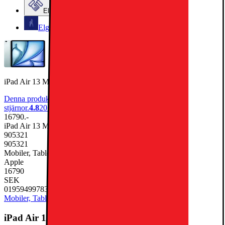
Elgiganten Företag
Elgiganten Kundklubb
iPad Air 13 M3 1TB WiFi (Blue)
Denna produkt har blivit bedömd som 4.8 av 5 möjliga
stjärnor.
4.8
205
16790.-
iPad Air 13 M3 1TB WiFi (Blue)
905321
905321
Mobiler, Tablets & Smartklockor, Surfplatta
Apple
16790
SEK
0195949978319
Mobiler, Tablets & Smartklockor
Surfplatta
iPad Air 13 M3 1TB WiFi (Blue)