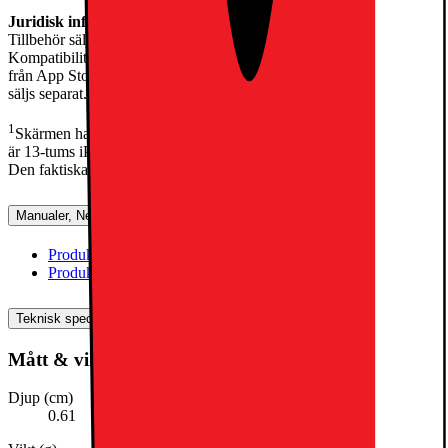
Juridisk information
Tillbehör säljs separat och tillgängligheten kan variera.
Kompatibiliteten varierar beroende på generation. Appar kan hämtas
från App Store. Utbudet kan ändras. Mjukvara från andra utvecklare
säljs separat.
1
Skärmen har rundade hörn. Uppmätt som diagonalen i en rektangel
är 13-tums iPad Air 12,9 tum och 11-tums iPad Air är 10,86 tum.
Den faktiska skärmytan är något mindre.
Manualer, Nedladdningar, Reklamation & Support
Produktinformation(engelska)
[
pdf
]
Produktinformation (svenska)
[
pdf
]
Teknisk specifikation
Mått & vikt
Djup (cm)
0.61