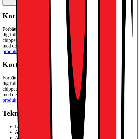
Kort om produkten
Förbättra alla dina dagliga aktiviteter med iPad Air M3 och uttryck
dig fullt ut med innovativa Apple Intelligence. Den drivs av M3-
chippet för överlägsen prestanda, och du kan ta konferenssamtal
med den främre 12 MP-kameran i liggande läge.
Läs mer om
produkten
Kort om produkten
Förbättra alla dina dagliga aktiviteter med iPad Air M3 och uttryck
dig fullt ut med innovativa Apple Intelligence. Den drivs av M3-
chippet för överlägsen prestanda, och du kan ta konferenssamtal
med den främre 12 MP-kameran i liggande läge.
Läs mer om
produkten
Teknisk specifikation
Liquid Retina-skärm
Apple M3 chip octa-core SoC
Apple Intelligence