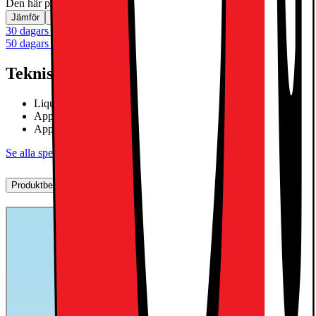
Den här produkten är inte tillgänglig
Jämför
Spara
30 dagars öppet köp
50 dagars öppet köp för klubbmedlemmar
Teknisk specifikation
Liquid Retina-skärm
Apple M3 chip octa-core SoC
Apple Intelligence
Se alla specifikationer
Produktbeskrivning