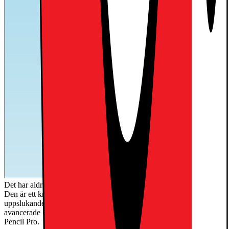
Det har aldrig funnits ett bättre tillfälle att byta upp sig till iPad Air.
Den är ett kreativt kraftpaket med det fantastiska M3-chippet, en
uppslukande Liquid Retina-skärm på antingen 13 tum eller 11 tum1,
avancerade kameror, blixtsnabbt trådlöst internet och stöd för Apple
Pencil Pro.