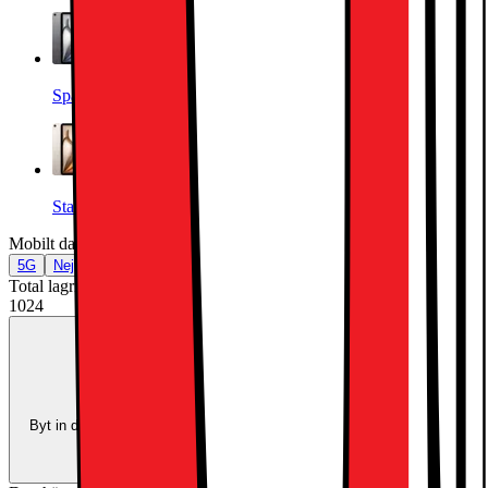
Space Gray
Starlight
Mobilt datanätverk
:
Nej
5G
Nej
Total lagringskapacitet (GB)
:
1024
1024
Trade-in:
Uppgradera för mindre
Byt in din enhet och använd dess värde som delbetalning mot en ny
enhet.
Beräkna ditt inbytesvärde