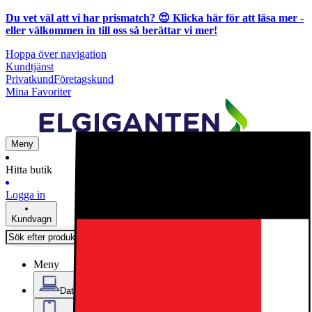
Du vet väl att vi har prismatch? 😍
Klicka här för att läsa mer
-
eller välkommen in till oss så berättar vi mer!
Hoppa över navigation
Kundtjänst
Privatkund
Företagskund
Mina Favoriter
Meny
Hitta butik
Logga in
Kundvagn
Meny
Datorer & Kontor