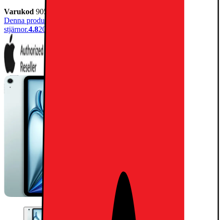
Varukod
905321
Denna produkt har blivit bedömd som 4.8 av 5 möjliga
stjärnor.
4.8
205