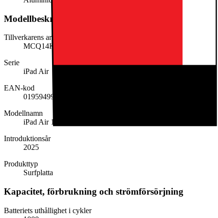
Modellbeskrivning
Tillverkarens artikelnummer
MCQ14KN/A
Serie
iPad Air
EAN-kod
0195949978319
Modellnamn
iPad Air 13 M3
Introduktionsår
2025
Produkttyp
Surfplatta
Kapacitet, förbrukning och strömförsörjning
Batteriets uthållighet i cykler