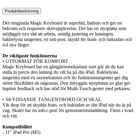
Produktbeskrivning
Det omgjorda Magic Keyboard är superlätt, bärbart och ger en
bekväm och responsiv skrivupplevelse. Det har en styrplatta som
möjliggör nya sätt att arbeta, smidig justering av lutningen,
bakbelysta tangenter, en usb-port, skydd för fram- och baksidan och
två nya färger.
De viktigaste funktionerna
• UTFORMAT FÖR KOMFORT
Magic Keyboard har en gångjärnsmekanism som gör att du kan
ställa in precis den lutning du vill ha på din iPad. Bakbelysta
tangenter med en saxmekanism och tio funktionstangenter ger dig
större flexibilitet än någonsin. Den inbyggda styrplattan av glas ger
haptisk feedback och har stöd för Multi-Touch-gester med pekaren.
• SKYDDANDE TANGENTBORD OCH SKAL
Vik ihop för att skydda fram- och baksidan av din iPad när du är på
väg. Skalet har en usb-c-port för genomströmsladdning. Finns i svart
och vitt.
Kompatibilitet
- 11" iPad Pro (M5)