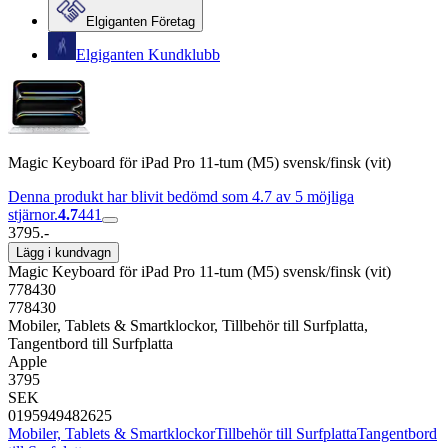
Elgiganten Företag
Elgiganten Kundklubb
Magic Keyboard för iPad Pro 11-tum (M5) svensk/finsk (vit)
Denna produkt har blivit bedömd som 4.7 av 5 möjliga
stjärnor.
4.7
441
3795.-
Lägg i kundvagn
Magic Keyboard för iPad Pro 11-tum (M5) svensk/finsk (vit)
778430
778430
Mobiler, Tablets & Smartklockor, Tillbehör till Surfplatta,
Tangentbord till Surfplatta
Apple
3795
SEK
0195949482625
Mobiler, Tablets & Smartklockor
Tillbehör till Surfplatta
Tangentbord