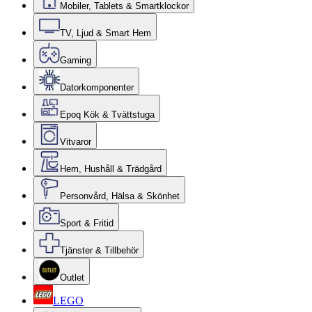
Mobiler, Tablets & Smartklockor
TV, Ljud & Smart Hem
Gaming
Datorkomponenter
Epoq Kök & Tvättstuga
Vitvaror
Hem, Hushåll & Trädgård
Personvård, Hälsa & Skönhet
Sport & Fritid
Tjänster & Tillbehör
Outlet
LEGO