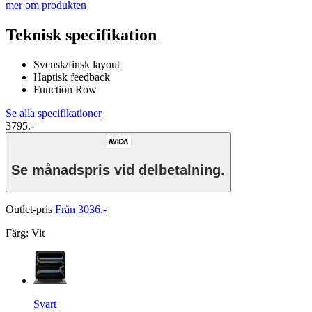
mer om produkten
Teknisk specifikation
Svensk/finsk layout
Haptisk feedback
Function Row
Se alla specifikationer
3795.-
Se månadspris vid delbetalning.
Outlet-pris
Från 3036.-
Färg
:
Vit
Svart