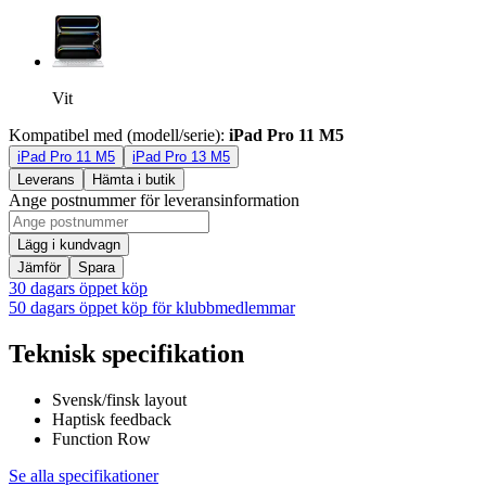
Vit
Kompatibel med (modell/serie)
:
iPad Pro 11 M5
iPad Pro 11 M5
iPad Pro 13 M5
Leverans
Hämta i butik
Ange postnummer för leveransinformation
Lägg i kundvagn
Jämför
Spara
30 dagars öppet köp
50 dagars öppet köp för klubbmedlemmar
Teknisk specifikation
Svensk/finsk layout
Haptisk feedback
Function Row
Se alla specifikationer