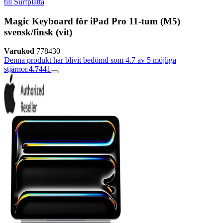
till Surfplatta
Magic Keyboard för iPad Pro 11-tum (M5)
svensk/finsk (vit)
Varukod
778430
Denna produkt har blivit bedömd som 4.7 av 5 möjliga
stjärnor.
4.7
441