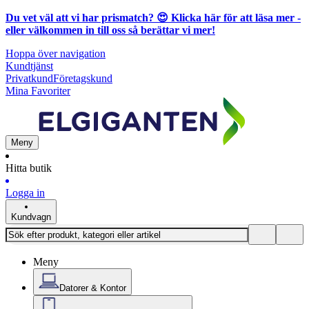
Du vet väl att vi har prismatch? 😍
Klicka här för att läsa mer
-
eller välkommen in till oss så berättar vi mer!
Hoppa över navigation
Kundtjänst
Privatkund
Företagskund
Mina Favoriter
Meny
Hitta butik
Logga in
Kundvagn
Meny
Datorer & Kontor