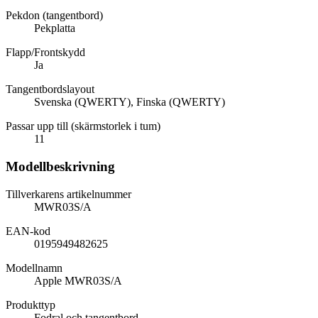
Pekdon (tangentbord)
Pekplatta
Flapp/Frontskydd
Ja
Tangentbordslayout
Svenska (QWERTY), Finska (QWERTY)
Passar upp till (skärmstorlek i tum)
11
Modellbeskrivning
Tillverkarens artikelnummer
MWR03S/A
EAN-kod
0195949482625
Modellnamn
Apple MWR03S/A
Produkttyp
Fodral och tangentbord