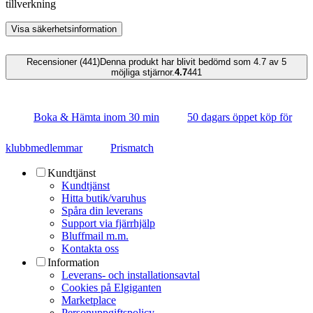
tillverkning
Visa säkerhetsinformation
Recensioner (441)
Denna produkt har blivit bedömd som 4.7 av 5
möjliga stjärnor.
4.7
441
Boka & Hämta inom 30 min
50 dagars öppet köp för
klubbmedlemmar
Prismatch
Kundtjänst
Kundtjänst
Hitta butik/varuhus
Spåra din leverans
Support via fjärrhjälp
Bluffmail m.m.
Kontakta oss
Information
Leverans- och installationsavtal
Cookies på Elgiganten
Marketplace
Personuppgiftspolicy