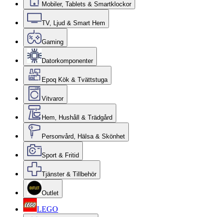
Mobiler, Tablets & Smartklockor
TV, Ljud & Smart Hem
Gaming
Datorkomponenter
Epoq Kök & Tvättstuga
Vitvaror
Hem, Hushåll & Trädgård
Personvård, Hälsa & Skönhet
Sport & Fritid
Tjänster & Tillbehör
Outlet
LEGO