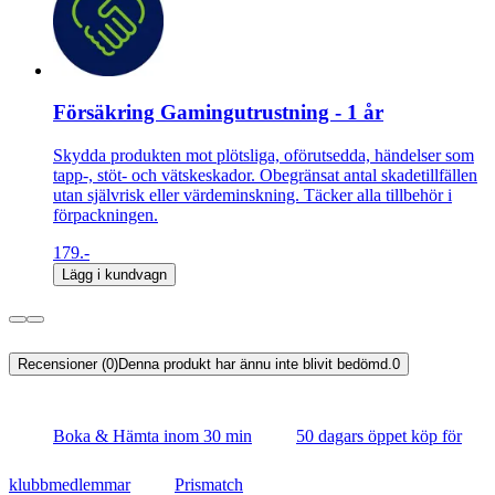
Försäkring Gamingutrustning - 1 år
Skydda produkten mot plötsliga, oförutsedda, händelser som
tapp-, stöt- och vätskeskador. Obegränsat antal skadetillfällen
utan självrisk eller värdeminskning. Täcker alla tillbehör i
förpackningen.
179.-
Lägg i kundvagn
Recensioner (0)
Denna produkt har ännu inte blivit bedömd.
0
Boka & Hämta inom 30 min
50 dagars öppet köp för
klubbmedlemmar
Prismatch