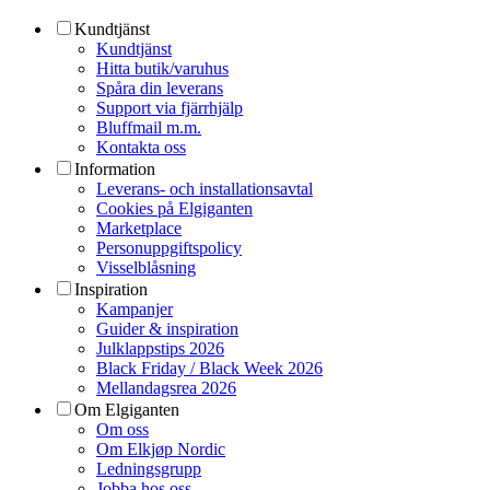
Kundtjänst
Kundtjänst
Hitta butik/varuhus
Spåra din leverans
Support via fjärrhjälp
Bluffmail m.m.
Kontakta oss
Information
Leverans- och installationsavtal
Cookies på Elgiganten
Marketplace
Personuppgiftspolicy
Visselblåsning
Inspiration
Kampanjer
Guider & inspiration
Julklappstips 2026
Black Friday / Black Week 2026
Mellandagsrea 2026
Om Elgiganten
Om oss
Om Elkjøp Nordic
Ledningsgrupp
Jobba hos oss