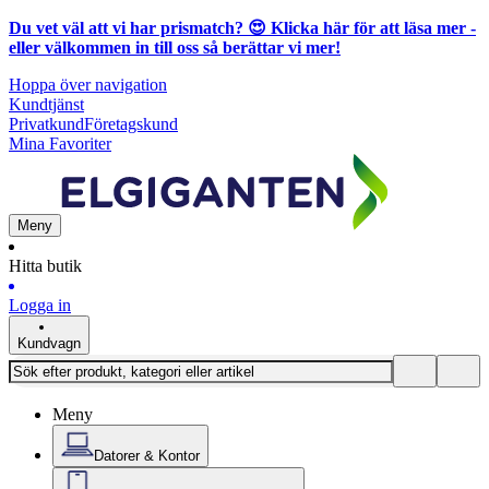
Du vet väl att vi har prismatch? 😍
Klicka här för att läsa mer
-
eller välkommen in till oss så berättar vi mer!
Hoppa över navigation
Kundtjänst
Privatkund
Företagskund
Mina Favoriter
Meny
Hitta butik
Logga in
Kundvagn
Meny
Datorer & Kontor