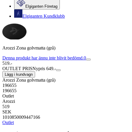
Elgiganten Företag
Elgiganten Kundklubb
Arozzi Zona golvmatta (grå)
Denna produkt har ännu inte blivit bedömd.
0
519.-
OUTLET PRIS
Nypris 649.-
Lägg i kundvagn
Arozzi Zona golvmatta (grå)
196655
196655
Outlet
Arozzi
519
SEK
1010850009447166
Outlet