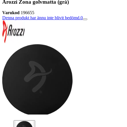
Arozzi Zona golvmatta (grå)
Varukod
196655
Denna produkt har ännu inte blivit bedömd.
0