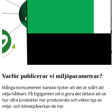
Varför publicerar vi miljöparametrar?
Många konsumenter kanske tycker att det är svårt att
välja hållbart. På Elgiganten vill vi göra det lättare att se
hur våra produkter har producerats och vilken typ av
miljö- och klimatpåverkan de har.