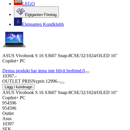
LEGO
Elgiganten Företag
Elgiganten Kundklubb
ASUS Vivobook S 16 S3607 Snap-8CSE/32/1024/OLED 16"
Copilot+ PC
Denna produkt har ännu inte blivit bedömd.
0
10397.-
OUTLET PRIS
Nypris 12996.-
Lägg i kundvagn
ASUS Vivobook S 16 S3607 Snap-8CSE/32/1024/OLED 16"
Copilot+ PC
954596
954596
Outlet
Asus
10397
SEK