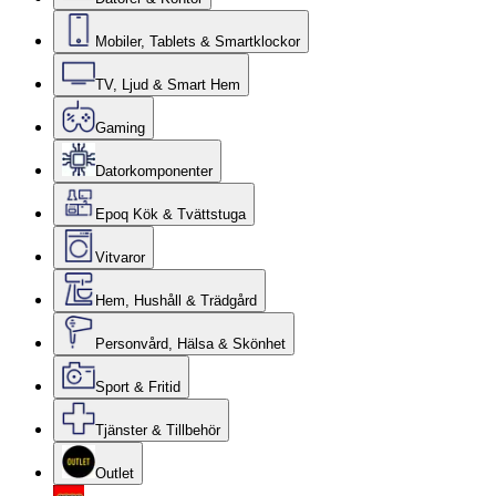
Mobiler, Tablets & Smartklockor
TV, Ljud & Smart Hem
Gaming
Datorkomponenter
Epoq Kök & Tvättstuga
Vitvaror
Hem, Hushåll & Trädgård
Personvård, Hälsa & Skönhet
Sport & Fritid
Tjänster & Tillbehör
Outlet