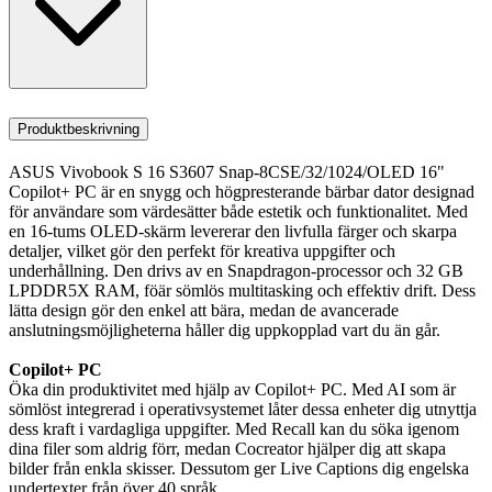
Produktbeskrivning
ASUS Vivobook S 16 S3607 Snap-8CSE/32/1024/OLED 16"
Copilot+ PC är en snygg och högpresterande bärbar dator designad
för användare som värdesätter både estetik och funktionalitet. Med
en 16-tums OLED-skärm levererar den livfulla färger och skarpa
detaljer, vilket gör den perfekt för kreativa uppgifter och
underhållning. Den drivs av en Snapdragon-processor och 32 GB
LPDDR5X RAM, föär sömlös multitasking och effektiv drift. Dess
lätta design gör den enkel att bära, medan de avancerade
anslutningsmöjligheterna håller dig uppkopplad vart du än går.
Copilot+ PC
Öka din produktivitet med hjälp av Copilot+ PC. Med AI som är
sömlöst integrerad i operativsystemet låter dessa enheter dig utnyttja
dess kraft i vardagliga uppgifter. Med Recall kan du söka igenom
dina filer som aldrig förr, medan Cocreator hjälper dig att skapa
bilder från enkla skisser. Dessutom ger Live Captions dig engelska
undertexter från över 40 språk.