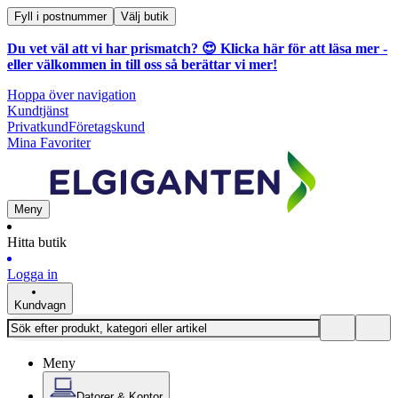
Fyll i postnummer
Välj butik
Du vet väl att vi har prismatch? 😍
Klicka här för att läsa mer
-
eller välkommen in till oss så berättar vi mer!
Hoppa över navigation
Kundtjänst
Privatkund
Företagskund
Mina Favoriter
Meny
Hitta butik
Logga in
Kundvagn
Meny
Datorer & Kontor