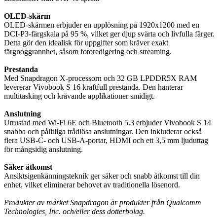
OLED-skärm
OLED-skärmen erbjuder en upplösning på 1920x1200 med en
DCI-P3-färgskala på 95 %, vilket ger djup svärta och livfulla färger.
Detta gör den idealisk för uppgifter som kräver exakt
färgnoggrannhet, såsom fotoredigering och streaming.
Prestanda
Med Snapdragon X-processorn och 32 GB LPDDR5X RAM
levererar Vivobook S 16 kraftfull prestanda. Den hanterar
multitasking och krävande applikationer smidigt.
Anslutning
Utrustad med Wi-Fi 6E och Bluetooth 5.3 erbjuder Vivobook S 14
snabba och pålitliga trådlösa anslutningar. Den inkluderar också
flera USB-C- och USB-A-portar, HDMI och ett 3,5 mm ljuduttag
för mångsidig anslutning.
Säker åtkomst
Ansiktsigenkänningsteknik ger säker och snabb åtkomst till din
enhet, vilket eliminerar behovet av traditionella lösenord.
Produkter av märket Snapdragon är produkter från Qualcomm
Technologies, Inc. och/eller dess dotterbolag.