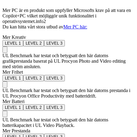
Mer PC är en produkt som uppfyller Microsofts krav på att vara en
Copilot+PC vilket möjliggör unik funktionalitet i
operativsystemet.
info2
Du kan hitta vårt stora utbud av
Mer PC här:
Mer Kreativ
LEVEL
1
LEVEL
2
LEVEL
3
UL Benchmark har testat och betygsatt den här datorns
grafikprestanda baserat på UL Procyon Photo and Video editing
med ström ansluten.
Mer Frihet
LEVEL
1
LEVEL
2
LEVEL
3
UL Benchmark har testat och betygsatt den här datorns prestanda i
UL Procyon Office Productivity med batteridrift.
Mer Batteri
LEVEL
1
LEVEL
2
LEVEL
3
UL Benchmark har testat och betygsatt den här datorns
batterikapacitet i UL Video Playback.
Mer Prestanda
LEVEL
1
LEVEL
2
LEVEL
3