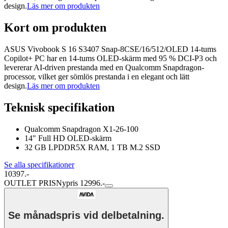
design.
Läs mer om produkten
Kort om produkten
ASUS Vivobook S 16 S3407 Snap-8CSE/16/512/OLED 14-tums
Copilot+ PC har en 14-tums OLED-skärm med 95 % DCI-P3 och
levererar AI-driven prestanda med en Qualcomm Snapdragon-
processor, vilket ger sömlös prestanda i en elegant och lätt
design.
Läs mer om produkten
Teknisk specifikation
Qualcomm Snapdragon X1-26-100
14" Full HD OLED-skärm
32 GB LPDDR5X RAM, 1 TB M.2 SSD
Se alla specifikationer
10397.-
OUTLET PRIS
Nypris 12996.-
Se månadspris vid delbetalning.