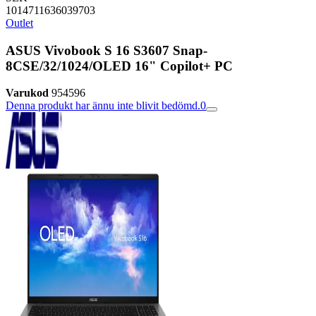
1014711636039703
Outlet
ASUS Vivobook S 16 S3607 Snap-
8CSE/32/1024/OLED 16" Copilot+ PC
Varukod
954596
Denna produkt har ännu inte blivit bedömd.
0