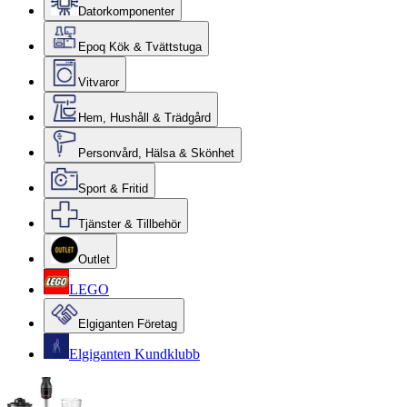
Datorkomponenter
Epoq Kök & Tvättstuga
Vitvaror
Hem, Hushåll & Trädgård
Personvård, Hälsa & Skönhet
Sport & Fritid
Tjänster & Tillbehör
Outlet
LEGO
Elgiganten Företag
Elgiganten Kundklubb