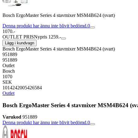
Bosch ErgoMaster Series 4 stavmixer MSM4B624 (svart)
Denna produkt har ännu inte blivit bedömd.
0
1070.-
OUTLET PRIS
Nypris 1259.-
Lägg i kundvagn
Bosch ErgoMaster Series 4 stavmixer MSM4B624 (svart)
951889
951889
Outlet
Bosch
1070
SEK
1014242005426584
Outlet
Bosch ErgoMaster Series 4 stavmixer MSM4B624 (sv
Varukod
951889
Denna produkt har ännu inte blivit bedömd.
0