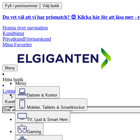
Fyll i postnummer
Välj butik
Du vet väl att vi har prismatch? 😍
Klicka här för att läsa mer
- e
Hoppa över navigation
Kundtjänst
Privatkund
Företagskund
Mina Favoriter
Meny
Hitta butik
Meny
Logga in
Datorer & Kontor
Kundvagn
Mobiler, Tablets & Smartklockor
TV, Ljud & Smart Hem
Gaming