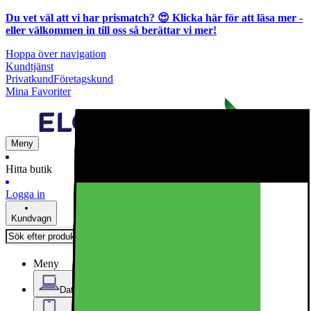
Du vet väl att vi har prismatch? 😍
Klicka här för att läsa mer
-
eller välkommen in till oss så berättar vi mer!
Hoppa över navigation
Kundtjänst
Privatkund
Företagskund
Mina Favoriter
Meny
Hitta butik
Logga in
Kundvagn
Meny
Datorer & Kontor