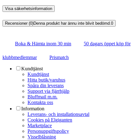
Visa säkerhetsinformation
Recensioner (0)
Denna produkt har ännu inte blivit bedömd.
0
Boka & Hämta inom 30 min
50 dagars öppet köp för
klubbmedlemmar
Prismatch
Kundtjänst
Kundtjänst
Hitta butik/varuhus
Spåra din leverans
Support via fjärrhjälp
Bluffmail m.m.
Kontakta oss
Information
Leverans- och installationsavtal
Cookies på Elgiganten
Marketplace
Personuppgiftspolicy
Visselblåsning