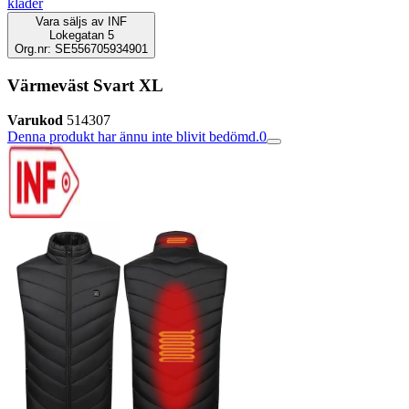
kläder
Vara säljs av
INF
Lokegatan 5
Org.nr: SE556705934901
Värmeväst Svart XL
Varukod
514307
Denna produkt har ännu inte blivit bedömd.
0