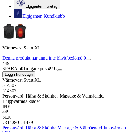
Elgiganten Företag
Elgiganten Kundklubb
Värmeväst Svart XL
Denna produkt har ännu inte blivit bedömd.
0
449.-
SPARA 50
Tidigare pris 499.-
Lägg i kundvagn
Värmeväst Svart XL
514307
514307
Personvård, Hälsa & Skönhet, Massage & Välmående,
Eluppvärmda kläder
INF
449
SEK
7314280151479
Personvård, Hälsa & Skönhet
Massage & Välmående
Eluppvärmda