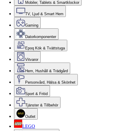
Mobiler, Tablets & Smartklockor
TV, Ljud & Smart Hem
Gaming
Datorkomponenter
Epoq Kök & Tvättstuga
Vitvaror
Hem, Hushåll & Trädgård
Personvård, Hälsa & Skönhet
Sport & Fritid
Tjänster & Tillbehör
Outlet
LEGO