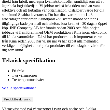
direkt från fabrik med egna kvalitetskontroller samtidigt som att vi
äger hela logistitkedjan. Vi jobbar också hela tiden med att vara
effektiva och att förbättra vår organisation. Oslagbart värde för dig
som kund Snabba leveranser. Du har dina varor inom 1 - 3
arbetsdagar efter order. Kundtjänst - vi svarar snabbt och finns
tillgängliga både per mail och telefon. Bra kvalitet - 30 dagars öppet
köp. INF Company AB har funnits sedan 2003 och från början
jobbade vi framförallt med OEM produktion i Kina inom elektronik
till kända varumärken. Då vi har producerat och importerat varor
från Kina sedan 2003 har vi, nu när vi har kapat alla mellanled,
verkligen möjlighet att erbjuda produkter till ett oslagbart värde för
dig som kund.
Teknisk specifikation
Fri frakt
Två värmezoner
Tre temperaturnivåer
Se alla specifikationer
Produktbeskrivning
Värmeväst med två värmezoner i rygg och nacke och 3 olika