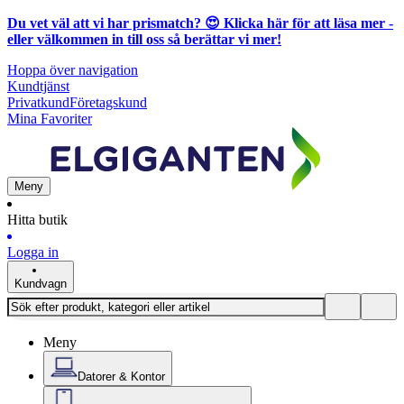
Du vet väl att vi har prismatch? 😍
Klicka här för att läsa mer
-
eller välkommen in till oss så berättar vi mer!
Hoppa över navigation
Kundtjänst
Privatkund
Företagskund
Mina Favoriter
Meny
Hitta butik
Logga in
Kundvagn
Meny
Datorer & Kontor