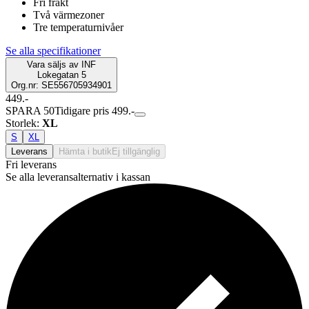
Fri frakt
Två värmezoner
Tre temperaturnivåer
Se alla specifikationer
Vara säljs av
INF
Lokegatan 5
Org.nr: SE556705934901
449.-
SPARA 50
Tidigare pris 499.-
Storlek
:
XL
S
XL
Leverans
Hämta i butik
Ej tillgänglig
Fri leverans
Se alla leveransalternativ i kassan